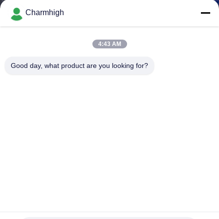
ALLA
Charmhigh
FABBRICA
4:43 AM
CONTROLLO
Good day, what product are you looking for?
DELLA
QUALITÀ
CONTATTACI
NOTIZIA
SHOPPING
ON
Saldatrice a onda automatica senza piombo Charmhigh
250DS per assemblaggio PCB
LINE