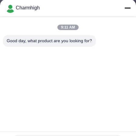
ALLA
Charmhigh
FABBRICA
9:11 AM
CONTROLLO
Good day, what product are you looking for?
DELLA
QUALITÀ
CONTATTACI
NOTIZIA
SHOPPING
ON
Scelta di SMT di 4 teste e macchina CHMT530P4,
alimentatore 8mm del posto di Yamaha 12mm 16mm
LINE