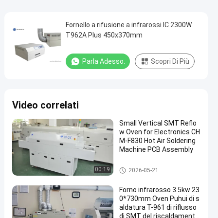
Fornello a rifusione a infrarossi IC 2300W
T962A Plus 450x370mm
Parla Adesso.
Scopri Di Più
Video correlati
Small Vertical SMT Reflo
w Oven for Electronics CH
M-F830 Hot Air Soldering
Machine PCB Assembly
Forno di riflusso di SMT
00:19
2026-05-21
Forno infrarosso 3.5kw 23
0*730mm Oven Puhui di s
aldatura T-961 di riflusso
di SMT del riscaldamento