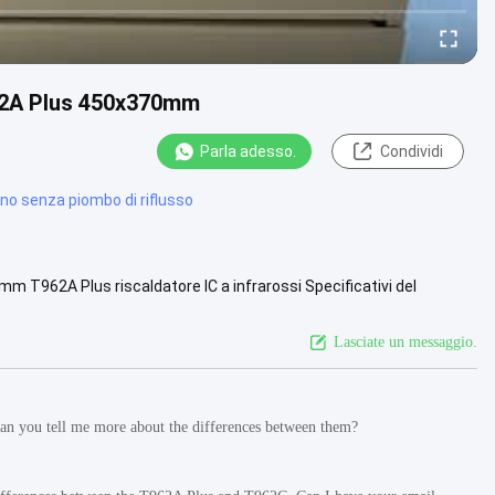
962A Plus 450x370mm
Parla adesso.
Condividi
rno senza piombo di riflusso
 T962A Plus riscaldatore IC a infrarossi Specificativi del
40 mm × 220 mm ...
Guarda di più
Lasciate un messaggio.
an you tell me more about the differences between them?