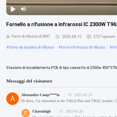
Fornello a rifusione a infrarossi IC 2300W T
Forno di riflusso di SMT
2025-08-15
2727 opinioni
#
forno da tavolino di riflusso
#
forno infrarosso di riflusso
#
fo
Stazione di riscaldamento PCB di tipo cassetto di 2300w 450*370mm
prodotto Attributo Valore Potenza 2300W Dimensione 520 mm × 4
Messaggi del visitatore
Alessandro Camp****la
IT
2025-01-20
A
Hi there, I'm interested in the T962A Plus and T962C models. C
Charmhigh
IT
2025-01-20
C