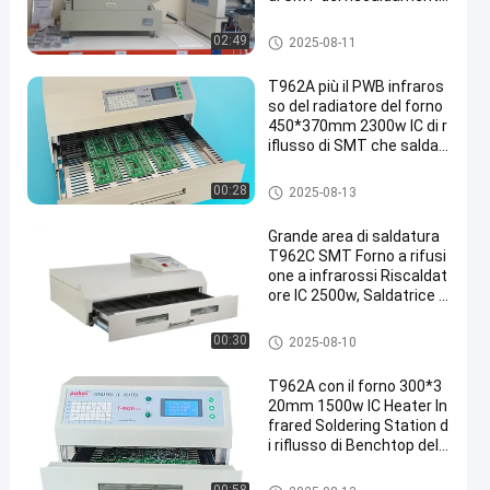
T961
Forno di riflusso di SMT
02:49
2025-08-11
T962A più il PWB infraros
so del radiatore del forno
450*370mm 2300w IC di r
iflusso di SMT che salda
T962A+
Forno di riflusso di SMT
00:28
2025-08-13
Grande area di saldatura
T962C SMT Forno a rifusi
one a infrarossi Riscaldat
ore IC 2500w, Saldatrice a
rifusione LED
Forno di riflusso di SMT
00:30
2025-08-10
T962A con il forno 300*3
20mm 1500w IC Heater In
frared Soldering Station d
i riflusso di Benchtop dell
o scarico
Forno di riflusso di SMT