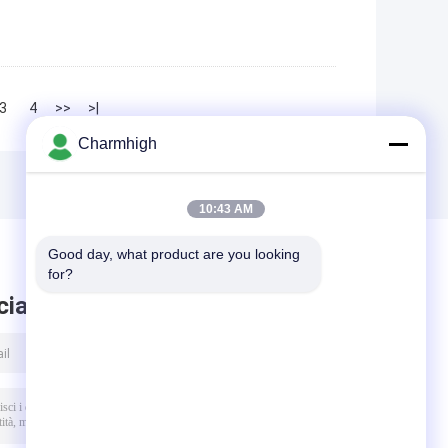
3
4
>>
>|
Charmhigh
10:43 AM
Good day, what product are you looking 
for?
ciare messaggio