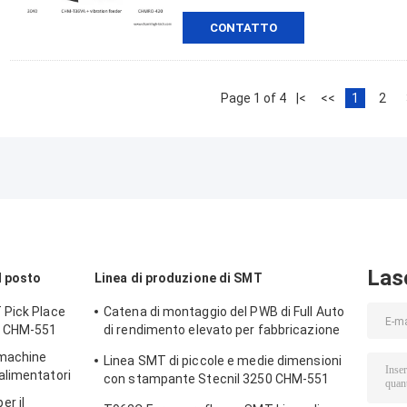
CONTATTO
Page 1 of 4
|<
<<
1
2
Las
l posto
Linea di produzione di SMT
 Pick Place
Catena di montaggio del PWB di Full Auto
i CHM-551
di rendimento elevato per fabbricazione
di elettronica
 machine
Linea SMT di piccole e medie dimensioni
alimentatori
con stampante Stecnil 3250 CHM-551
SMT Pick and Place Machine 830 Reflow
r il