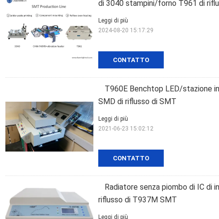
di 3040 stampini/forno T961 di rifl
Leggi di più
2024-08-20 15:17:29
CONTATTO
T960E Benchtop LED/stazione infr
SMD di riflusso di SMT
Leggi di più
2021-06-23 15:02:12
CONTATTO
Radiatore senza piombo di IC di in
riflusso di T937M SMT
Leggi di più