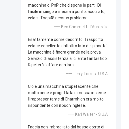
macchina di PnP che dispone le parti. Di
facile impiego e messa a punto, accurato,
veloci. Tsop48 nessun problema.
—— Ben Grimmett - l'Australia
Esattamente come descritto. Trasporto
veloce eccellente dall'altro lato del pianeta!
La macchina è finora grande nella prova.
Servizio di assistenza al cliente fantastico.
Ripeterò l'affare con loro.
—— Terry Torres- U.S.A.
Ciò è una macchina stupefacente che
molto bene è progettata e messa insieme.
Il rappresentante di Charmhigh era molto
rispondente con il buon inglese.
—— Karl Walter - S.U.A.
Faccia non imbrogliato dal basso costo di