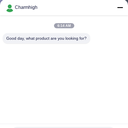
ALLA
Charmhigh
FABBRICA
6:14 AM
CONTROLLO
Good day, what product are you looking for?
DELLA
QUALITÀ
CONTATTACI
NOTIZIA
SHOPPING
ON
Scanalatura profonda 12/16/24/32/44mm dell'alimentatore
14mm di Chip Mounter Yamaha Smt Electric
LINE