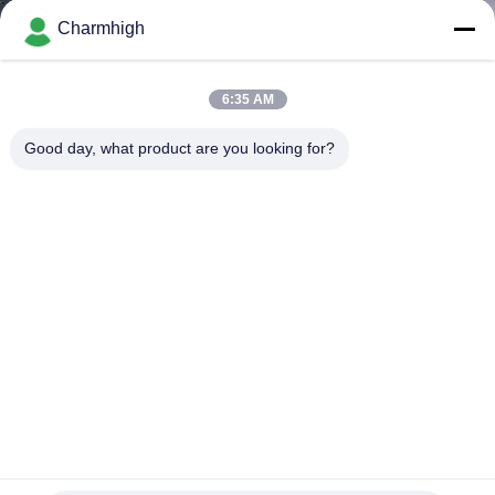
ALLA
Charmhigh
FABBRICA
6:35 AM
CONTROLLO
Good day, what product are you looking for?
DELLA
QUALITÀ
CONTATTACI
NOTIZIA
SHOPPING
ON
Alimentatore elettrico 8mm di Yamaha 12mm 16mm per la
scelta di DIY SMT e la macchina del posto
LINE