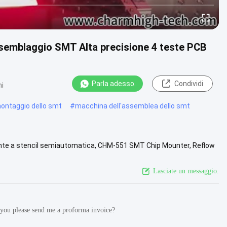
semblaggio SMT Alta precisione 4 teste PCB
Parla adesso.
Condividi
ni
montaggio dello smt
#
macchina dell'assemblea dello smt
nte a stencil semiautomatica, CHM-551 SMT Chip Mounter, Reflow
 test CPK ...
Guarda di più
Lasciate un messaggio.
you please send me a proforma invoice?