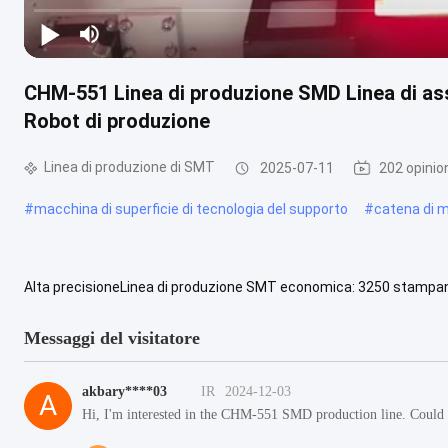
CHM-551 Linea di produzione SMD Linea di as
Robot di produzione
Linea di produzione di SMT
2025-07-11
202 opinio
#
macchina di superficie di tecnologia del supporto
#
catena di 
Alta precisioneLinea di produzione SMT economica: 3250 stampa
Oven T961 Piccola linea di produzione SMT, configurazione elevata,
Messaggi del visitatore
akbary****03
IR
2024-12-03
A
Hi, I'm interested in the CHM-551 SMD production line. Could 