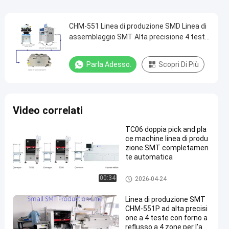
CHM-551 Linea di produzione SMD Linea di
assemblaggio SMT Alta precisione 4 teste
PCB Robot di produzione
Parla Adesso.
Scopri Di Più
Video correlati
TC06 doppia pick and pla
ce machine linea di produ
zione SMT completamen
te automatica
Linea di produzione di SMT
00:34
2026-04-24
Linea di produzione SMT
CHM-551P ad alta precisi
one a 4 teste con forno a
reflusso a 4 zone per l'as