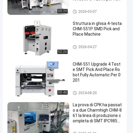
semblaggio di PCB
Linea di produzione di SMT
00:39
2026-03-07
Struttura in ghisa 4-testa
CHM-551P SMD Pick and
Place Machine
Scelta di SMT e macchina del
2026-04-27
posto
02:26
CHM-551 Upgrade 4 Test
e SMT Pick And Place Ro
bot Fully Automatic Per 0
201
Scelta di SMT e macchina del
00:46
2024-08-20
posto
La prova di CPK ha passat
o a due Charmhigh CHM-8
61 la linea di produzione c
ompleta di SMT IPC9850
26000cph
Linea di produzione di SMT