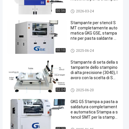
di pasta saldante per ass
emblaggio PCB
Stampante dello stampino
00:56
2026-03-24
Stampante per stencil S
MT completamente auto
matica GKG GSE, stampa
nte per pasta saldante pe
r serigrafia 400*340mm
Stampante dello stampino
00:10
2025-06-24
Stampante di seta della s
tampante dello stampino
di alta precisione (3040), l
avoro con la scelta di SM
T e macchina del posto
Stampante dello stampino
02:04
2025-06-20
GKG G5 Stampa a pasta a
saldatura completament
e automatica Stampa a s
tencil SMT per la stampa
a schermo
Stampante dello stampino