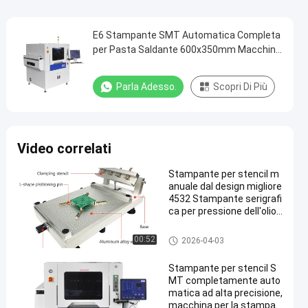
E6 Stampante SMT Automatica Completa
per Pasta Saldante 600x350mm Macchina
per Serigrafia
Parla Adesso.
Scopri Di Più
Video correlati
Stampante per stencil m
anuale dal design migliore
4532 Stampante serigrafi
ca per pressione dell'olio
SMT 45x32 cm
Stampante dello stampino
00:52
2026-04-03
Stampante per stencil S
MT completamente auto
matica ad alta precisione,
macchina per la stampa