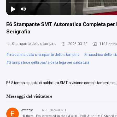
E6 Stampante SMT Automatica Completa per 
Serigrafia
Stampante dello stampino
2026-03-23
1101 opini
#
macchina della stampante dello stampino
#
macchina dello sta
#
Stampatrice della pasta della lega per saldatura
E6 Stampa a pasta di saldatura SMT a visione completamente aut
saldatura completamente automatica per la linea di assemblaggio 
Messaggi del visitatore
e****st
KR
2024-09-11
E
Hi there! I'm interested in the GD450+ Full Auto SMT Stencil P