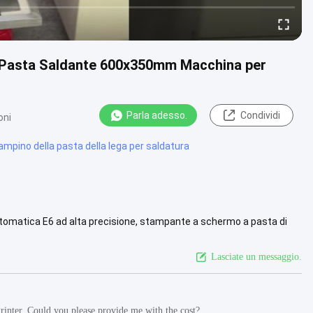
Pasta Saldante 600x350mm Macchina per
Parla adesso.
Condividi
oni
mpino della pasta della lega per saldatura
omatica E6 ad alta precisione, stampante a schermo a pasta di
SMT e la ...
Guarda di più
Lasciate un messaggio.
rinter. Could you please provide me with the cost?