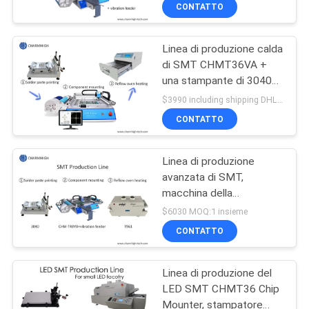
stampino, catena di
ALLA
CONTATTO
montaggio del PWB di
FABBRICA
SMT/forno BRT-420 di
riflusso
Linea di produzione calda
di SMT CHMT36VA +
CONTROLLO
una stampante di 3040
DELLA
stampini + forno T962A
$3990 including shipping DHL MOQ:1 insieme
di riflusso
QUALITÀ
CONTATTO
Linea di produzione
CONTATTACI
avanzata di SMT,
macchina della
NOTIZIA
stampante/CHMT48VB
$6030 MOQ:1 insieme
Pnp di 3040
CONTATTO
stampini/forno T961 di
SHOPPING
riflusso
Linea di produzione del
ON
LED SMT CHMT36 Chip
LINE
Mounter, stampatore