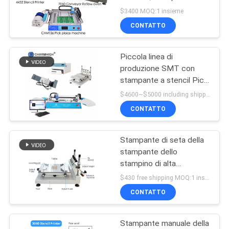
dello stampino, forno
$3400 MOQ:1 insieme
T960 di riflusso, per la
MAPPA
CONTATTO
piccola fabbrica
DEL
Piccola linea di
SITO
produzione SMT con
stampante a stencil Pick
And Place Machine
POLITICA
$4600~$5000 including shipping DHL MOQ:1 set
Reflow Oven 420
CONTATTO
SULLA
PRIVACY
Stampante di seta della
stampante dello
stampino di alta
precisione (3040), lavoro
$430 free shipping MOQ:1 insieme
con la scelta di SMT e
CONTATTO
macchina del posto
Stampante manuale della