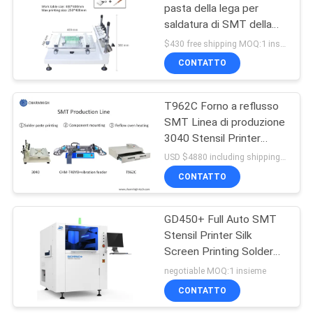
pasta della lega per
saldatura di SMT della
stampante 3040 dello
$430 free shipping MOQ:1 insieme
stampino della pasta
CONTATTO
della lega per saldatura di
alta precisione
T962C Forno a reflusso
SMT Linea di produzione
3040 Stensil Printer
Chmt48vb Tavola in alto
USD $4880 including shipping MOQ:1 set
CONTATTO
GD450+ Full Auto SMT
Stensil Printer Silk
Screen Printing Solder
Paste Printer
negotiable MOQ:1 insieme
CONTATTO