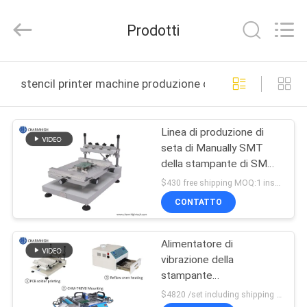
2016
-
2026
Prodotti
CHARMHIGH
TECHNOLOGY
LIMITED.
All
CASA
Rights
Reserved.
stencil printer machine produzione online
PRODOTTI
Linea di produzione di
seta di Manually SMT
VIDEO
della stampante di SMT
della stampante 3040
$430 free shipping MOQ:1 insieme
dello stampino di alta
SU
CONTATTO
precisione
DI
Alimentatore di
NOI
vibrazione della
stampante
VISITA
3040/CHMT48VB+ dello
$4820 /set including shipping DHL MOQ:1 insieme