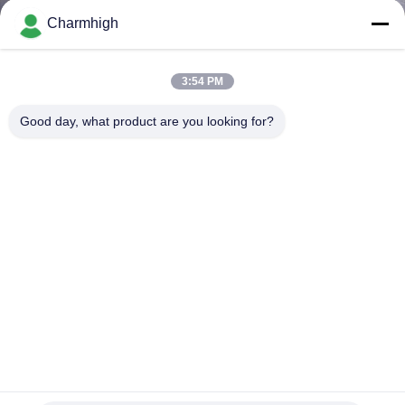
ALLA
Charmhigh
FABBRICA
3:54 PM
CONTROLLO
Good day, what product are you looking for?
DELLA
QUALITÀ
CONTATTACI
NOTIZIA
SHOPPING
L'alimentatore Charmhigh SMT da tavolino del lato del
ON
doppio di CHMT48VB seleziona e macchina del posto
LINE
Scelta di SMT e macchina del posto
2025-05-08