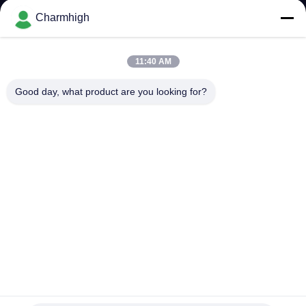
ALLA
Charmhigh
FABBRICA
11:40 AM
CONTROLLO
Good day, what product are you looking for?
DELLA
QUALITÀ
CONTATTACI
NOTIZIA
SHOPPING
Scelta di alta precisione ed Assemblea economiche di
ON
Charmhigh CHM-550 SMT del robot del posto
LINE
Scelta di SMT e macchina del posto
2023-06-30