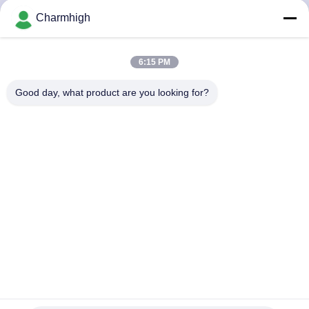
ALLA
Charmhigh
FABBRICA
6:15 PM
CONTROLLO
Good day, what product are you looking for?
DELLA
QUALITÀ
CONTATTACI
NOTIZIA
SHOPPING
Charmhigh 3 scrive la scelta di SMT e la catena di montaggio
ON
BGA 0201 del PWB della macchina del posto
LINE
Scelta di SMT e macchina del posto
2022-10-18