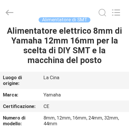
2016
-
2026
CHARMHIGH
TECHNOLOGY
Alimentatore di SMT
LIMITED.
All
Alimentatore elettrico 8mm di
CASA
Rights
Reserved.
Yamaha 12mm 16mm per la
PRODOTTI
scelta di DIY SMT e la
macchina del posto
VIDEO
Luogo di
La Cina
origine:
SU
DI
Marca:
Yamaha
NOI
Certificazione:
CE
Numero di
8mm, 12mm, 16mm, 24mm, 32mm,
VISITA
modello:
44mm