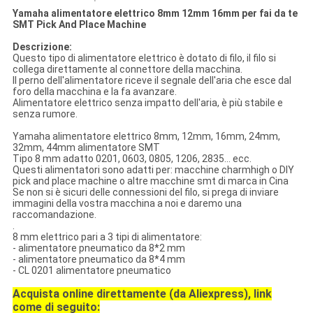
Yamaha alimentatore elettrico 8mm 12mm 16mm per fai da te
SMT Pick And Place Machine
Descrizione:
Questo tipo di alimentatore elettrico è dotato di filo, il filo si
collega direttamente al connettore della macchina.
Il perno dell'alimentatore riceve il segnale dell'aria che esce dal
foro della macchina e la fa avanzare.
Alimentatore elettrico senza impatto dell'aria, è più stabile e
senza rumore.
Yamaha alimentatore elettrico 8mm, 12mm, 16mm, 24mm,
32mm, 44mm alimentatore SMT
Tipo 8 mm adatto 0201, 0603, 0805, 1206, 2835... ecc.
Questi alimentatori sono adatti per: macchine charmhigh o DIY
pick and place machine o altre macchine smt di marca in Cina
Se non si è sicuri delle connessioni del filo, si prega di inviare
immagini della vostra macchina a noi e daremo una
raccomandazione.
.
8 mm elettrico pari a 3 tipi di alimentatore:
- alimentatore pneumatico da 8*2 mm
- alimentatore pneumatico da 8*4 mm
- CL 0201 alimentatore pneumatico
Acquista online direttamente (da Aliexpress), link
come di seguito: