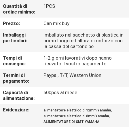
ALLA
Quantità di
1PCS
ordine minimo:
FABBRICA
Prezzo:
Can mix buy
CONTROLLO
Imballaggi
Imballato nel sacchetto di plastica in
DELLA
particolari:
primo luogo ed allora di rinforzo con
la cassa del cartone pe
QUALITÀ
Tempi di
1-2 giorni lavorativi dopo hanno
consegna:
ricevuto il vostro pagamento
CONTATTACI
Termini di
Paypal, T/T, Western Union
pagamento:
NOTIZIA
Capacità di
500pcs al mese
alimentazione:
SHOPPING
Evidenziare:
,
alimentatore elettrico di 12mm Yamaha
ON
,
alimentatore elettrico di 8mm Yamaha
ALIMENTATORE DI SMT YAMAHA
LINE