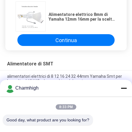
Alimentatore elettrico 8mm di
Yamaha 12mm 16mm per la scelta
di DIY SMT e la macchina del
posto
Continua
Alimentatore di SMT
alimentatori elettrici di 8 12 16 24 32 44mm Yamaha Smt per
la scelta di YV YG e la macchina del posto
Charmhigh
Alimentatore elettrico 8 di Yamaha 12 16 24mm per la scelta
di DIY e la macchina del posto, macchina di Charmhigh SMT
8:33 PM
Alimentatore elettrico 8/12/16/24mm di Fuji NXT SMT per la
scelta 863 di Charmhigh CHM-860 861 e la macchina del posto
Good day, what product are you looking for?
Categorie popolari
Tutti