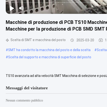
Macchine di produzione di PCB TS10 Macchine d
Macchine per la produzione di PCB SMD SMT 
Scelta di SMT e macchina del posto
2025-03-20
1
#
SMT ha condotto la macchina del posto e della scelta
#
Scelta
#
Scelta del supporto e macchina di superficie del posto
TS10 avanzata ad alta velocità SMT Macchina di selezione e po
alimentazione Per la grande linea di produzione SMT, la linea di ass
Messaggi del visitatore
Nessun commento pubblico