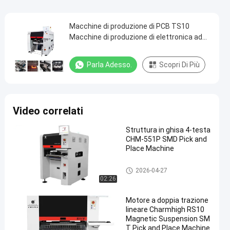
Macchine di produzione di PCB TS10
Macchine di produzione di elettronica ad
alta velocità Macchine per la produzione di
PCB SMD SMT Pick and Place Machine
Parla Adesso.
Scopri Di Più
Video correlati
Struttura in ghisa 4-testa
CHM-551P SMD Pick and
Place Machine
Scelta di SMT e macchina del
2026-04-27
posto
02:26
Motore a doppia trazione
lineare Charmhigh RS10
Magnetic Suspension SM
T Pick and Place Machine