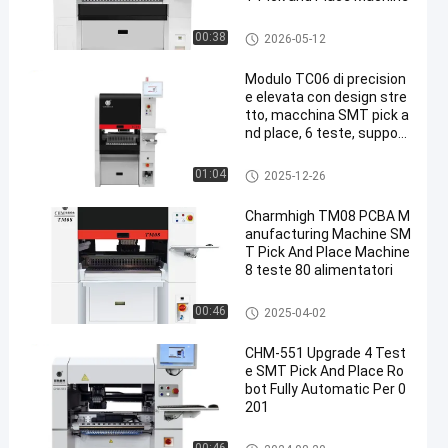
Scelta di SMT e macchina del
00:38
2026-05-12
posto
Modulo TC06 di precision
e elevata con design stre
tto, macchina SMT pick a
nd place, 6 teste, support
a 01005
Scelta di SMT e macchina del
01:04
2025-12-26
posto
Charmhigh TM08 PCBA M
anufacturing Machine SM
T Pick And Place Machine
8 teste 80 alimentatori
Scelta di SMT e macchina del
00:46
2025-04-02
posto
CHM-551 Upgrade 4 Test
e SMT Pick And Place Ro
bot Fully Automatic Per 0
201
Scelta di SMT e macchina del