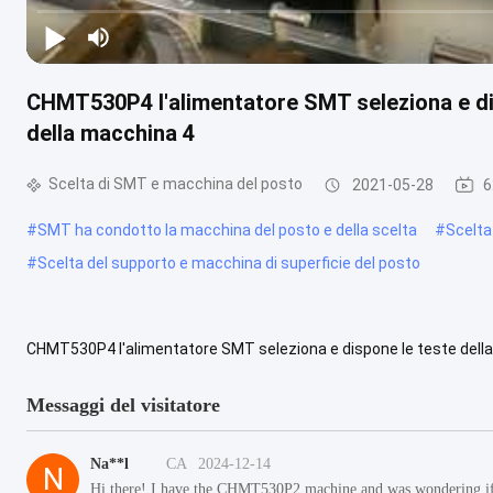
CHMT530P4 l'alimentatore SMT seleziona e dis
della macchina 4
Scelta di SMT e macchina del posto
2021-05-28
6
#
SMT ha condotto la macchina del posto e della scelta
#
Scelta
#
Scelta del supporto e macchina di superficie del posto
CHMT530P4 l'alimentatore SMT seleziona e dispone le teste dell
dispone il punto automatico 110v/220v del ritrovamento Mark2 dell
Messaggi del visitatore
Na**l
CA
2024-12-14
N
Hi there! I have the CHMT530P2 machine and was wondering if th