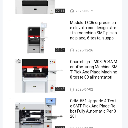
Scelta di SMT e macchina del
00:38
2026-05-12
posto
Modulo TC06 di precision
e elevata con design stre
tto, macchina SMT pick a
nd place, 6 teste, support
a 01005
Scelta di SMT e macchina del
01:04
2025-12-26
posto
Charmhigh TM08 PCBA M
anufacturing Machine SM
T Pick And Place Machine
8 teste 80 alimentatori
Scelta di SMT e macchina del
00:46
2025-04-02
posto
CHM-551 Upgrade 4 Test
e SMT Pick And Place Ro
bot Fully Automatic Per 0
201
Scelta di SMT e macchina del