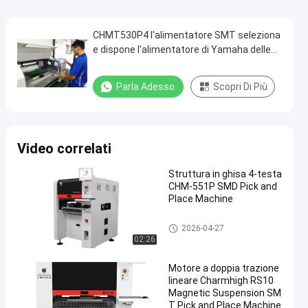
CHMT530P4 l'alimentatore SMT seleziona
e dispone l'alimentatore di Yamaha delle
teste della macchina 4
Parla Adesso.
Scopri Di Più
Video correlati
Struttura in ghisa 4-testa
CHM-551P SMD Pick and
Place Machine
Scelta di SMT e macchina del
2026-04-27
posto
02:26
Motore a doppia trazione
lineare Charmhigh RS10
Magnetic Suspension SM
T Pick and Place Machine