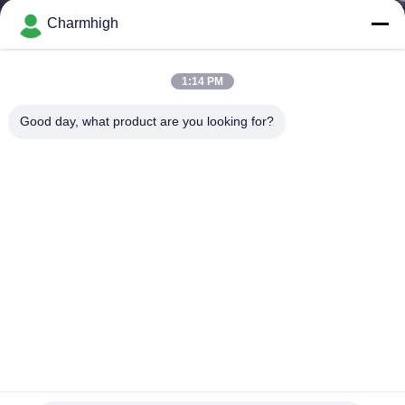
ALLA
Charmhigh
FABBRICA
1:14 PM
CONTROLLO
Good day, what product are you looking for?
DELLA
QUALITÀ
CONTATTACI
NOTIZIA
SHOPPING
ON
Motori doppi Y CHM-751 Economica 6 teste PCB linea di
produzione SMT Pick and Place Machine
LINE