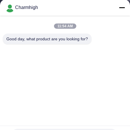
ALLA
Charmhigh
FABBRICA
11:54 AM
CONTROLLO
Good day, what product are you looking for?
DELLA
QUALITÀ
CONTATTACI
NOTIZIA
SHOPPING
Aggiornare Charmhigh CHM-751 SMT Pick And Place
ON
Machine 6 teste Compensazione termica
LINE
Scelta di SMT e macchina del posto
2024-08-20