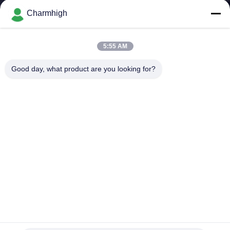
ALLA
Charmhigh
FABBRICA
5:55 AM
CONTROLLO
Good day, what product are you looking for?
DELLA
QUALITÀ
CONTATTACI
NOTIZIA
SHOPPING
Doppio lato 58 alimentatori PC Control Desktop SMT
ON
Machine CHM-T36VB Chmt36va
LINE
Scelta di SMT e macchina del posto
2025-05-31