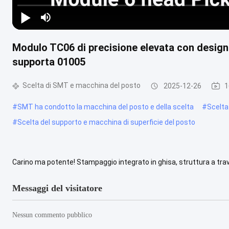
Modulo TC06 di precisione elevata con design 
supporta 01005
Scelta di SMT e macchina del posto
2025-12-26
1
#
SMT ha condotto la macchina del posto e della scelta
#
Scelta
#
Scelta del supporto e macchina di superficie del posto
Carino ma potente! Stampaggio integrato in ghisa, struttura a tr
TC06 ad alta precisione6 teste 50 alimentatori, Supporta 01005 CP
Messaggi del visitatore
Nessun commento pubblico