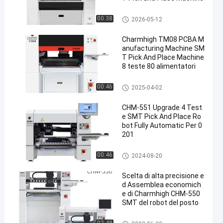
Scelta di SMT e macchina del
00:38
2026-05-12
posto
Charmhigh TM08 PCBA M
anufacturing Machine SM
T Pick And Place Machine
8 teste 80 alimentatori
Scelta di SMT e macchina del
00:46
2025-04-02
posto
CHM-551 Upgrade 4 Test
e SMT Pick And Place Ro
bot Fully Automatic Per 0
201
Scelta di SMT e macchina del
00:46
2024-08-20
posto
Scelta di alta precisione e
d Assemblea economich
e di Charmhigh CHM-550
SMT del robot del posto
Scelta di SMT e macchina del