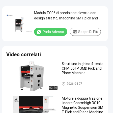
Modulo TC06 di precisione elevata con
design stretto, macchina SMT pick and
place, 6 teste, supporta 01005
Parla Adesso.
Scopri Di Più
Video correlati
Struttura in ghisa 4-testa
CHM-551P SMD Pick and
Place Machine
Scelta di SMT e macchina del
2026-04-27
posto
02:26
Motore a doppia trazione
lineare Charmhigh RS10
Magnetic Suspension SM
T Pick and Place Machine