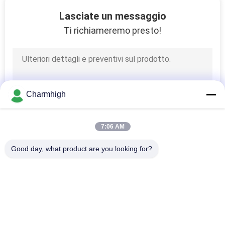
ALLA
Lasciate un messaggio
FABBRICA
Ti richiameremo presto!
CONTROLLO
DELLA
QUALITÀ
Charmhigh
CONTATTACI
7:06 AM
Good day, what product are you looking for?
NOTIZIA
Categorie popolari
Tutti
SHOPPING
Scelta Di SMT E 
Linea Di Produzione 
ON
Macchina Del Posto
Di SMT
LINE