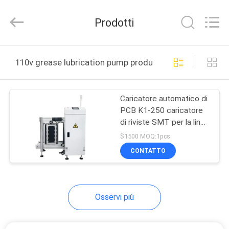
2016
-
2026
Prodotti
CHARMHIGH
TECHNOLOGY
LIMITED.
All
CASA
Rights
Reserved.
110v grease lubrication pump produzione online
PRODOTTI
Caricatore automatico di
PCB K1-250 caricatore
VIDEO
di riviste SMT per la linea
di produzione SMT
$1500 MOQ:1pcs
SU
CONTATTO
DI
NOI
Osservi più
VISITA