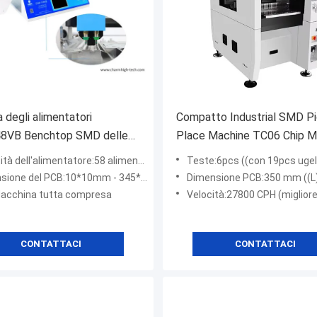
a degli alimentatori
Compatto Industrial SMD Pi
VB Benchtop SMD delle
Place Machine TC06 Chip M
8 e robot tutto del posto in
per la linea di assemblaggio
atore:58 alimentatori (larghezza 8/12/16/24mm); massa IC della parte anteriore 14pcs; Vassoio su ordinazio
Teste:6pcs ((con 19pcs ugello posizione di camb
 Mounter
 del PCB:10*10mm - 345*355mm; il più alto componnent: 5mm
Dimensione PCB:350 mm ((L) * 300
Macchina tutta compresa
Velocità:27800 CPH (migliore condizione sotto la n
CONTATTACI
CONTATTACI