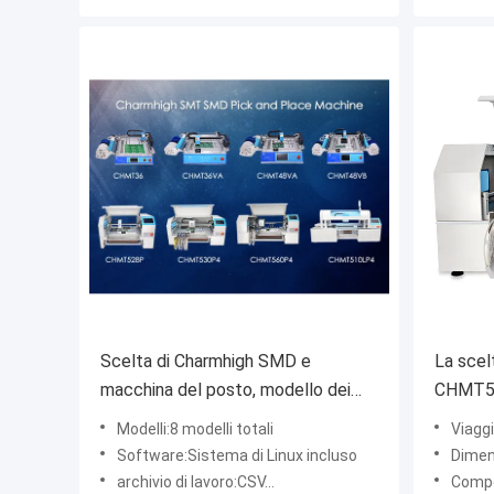
Scelta di Charmhigh SMD e
La scel
macchina del posto, modello dei
CHMT56
modelli della macchina 8 di
aliment
Modelli:8 modelli totali
Viaggio 
disposizione di SMT
Software:Sistema di Linux incluso
Dimensi
archivio di lavoro:CSV…
Component