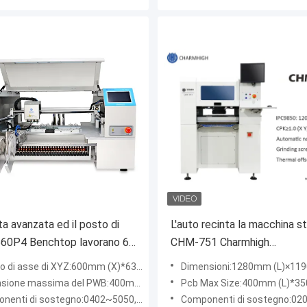
ta avanzata ed il posto di
L'auto recinta la macchina s
0P4 Benchtop lavorano 60
CHM-751 Charmhigh
atori a macchina 4 teste
dell'Assemblea del PWB dell
di asse di XYZ:600mm (X)*630mm (Y)*20mm (H)
Dimensioni:1280mm (L)×1190mm (W)×
6 teste
one massima del PWB:400mm (L)×270mm (W)
Pcb Max Size:400mm (L)*3
i di sostegno:0402~5050, CONTENTINO, QFN, BGA ecc.
Componenti di sostegno:0201, 0402~5050, CONTENTINO,