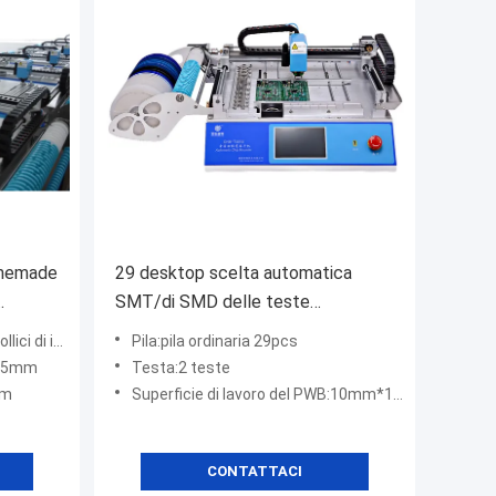
omemade
29 desktop scelta automatica
SMT/di SMD delle teste
ivo di
CHMT48VA degli alimentatori 2 e
 industria
Pila:pila ordinaria 29pcs
SMD
macchina del posto + doppia
355mm
Testa:2 teste
macchina fotografica di visione
mm
Superficie di lavoro del PWB:10mm*10mm - 355mm*355mm
CONTATTACI