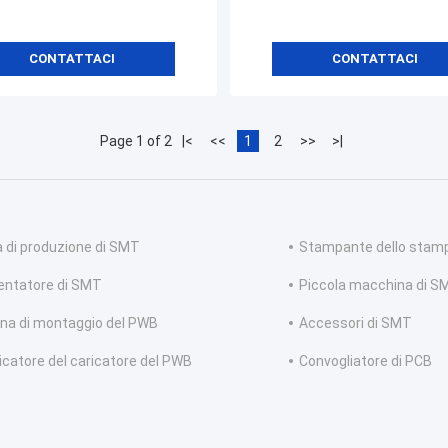
CONTATTACI
CONTATTACI
Page 1 of 2
|<
<<
1
2
>>
>|
a di produzione di SMT
Stampante dello stam
entatore di SMT
Piccola macchina di S
na di montaggio del PWB
Accessori di SMT
icatore del caricatore del PWB
Convogliatore di PCB