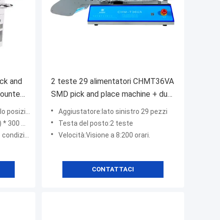
ck and
2 teste 29 alimentatori CHMT36VA
ounter
SMD pick and place machine + due
 PCB
telecamere CCD + PC esterno
io automatico)
Aggiustatore:lato sinistro 29 pezzi
 mm ((W)
Testa del posto:2 teste
ostra azienda)
Velocità:Visione a 8:200 orari.
CONTATTACI