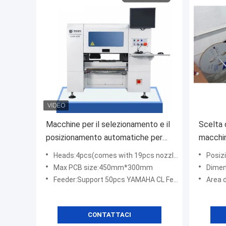
Macchine per il selezionamento e il
Scelta
posizionamento automatiche per
macchin
circuiti stampati ad alta precisione
vibrazio
Heads:4pcs(comes with 19pcs nozzle auto-change library)
Posizionam
0201
disposi
Max PCB size:450mm*300mm
Dimensio
d'appog
Feeder:Support 50pcs YAMAHA CL Feeder/Electric Feeder
Area d
CONTATTACI