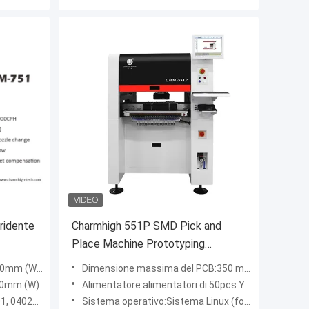
tridente
Charmhigh 551P SMD Pick and
Place Machine Prototyping
a vite
Produzione di piccoli lotti CPK≥1.0
1470mm (H)
Dimensione massima del PCB:350 mm(L)x280 mm(L) (standard); 600 mm (L) x 350 mm (L) (opzionale)
50mm (W)
Alimentatore:alimentatori di 50pcs Yamaha (alimentatore pneumatico & elettrico)
 QFN, BGA ecc.
Sistema operativo:Sistema Linux (fornito con PC e tastiera mouse)