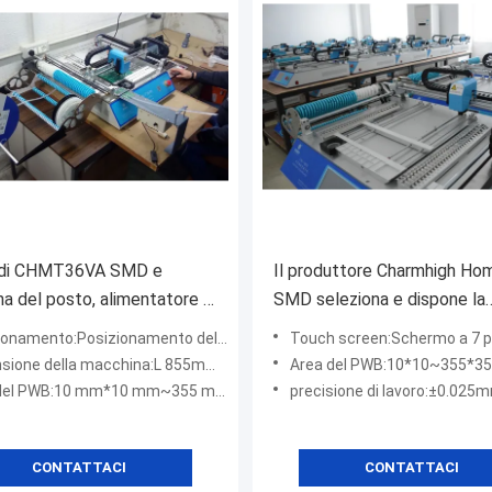
 di CHMT36VA SMD e
Il produttore Charmhigh H
a del posto, alimentatore di
SMD seleziona e dispone la
ne dell'attrezzatura di
macchina per il LED, disposit
ento:Posizionamento della telecamera a doppia visione
Touch screen:Schermo a 7 pollici di
zione di Smt del piano
superficie del supporto di 
ne della macchina:L 855mm*W 535mm*H 335mm
Area del PWB:10*10~355*
gio
el PWB:10 mm*10 mm~355 mm*355 mm
precisione di lavoro:±0.025
CONTATTACI
CONTATTACI