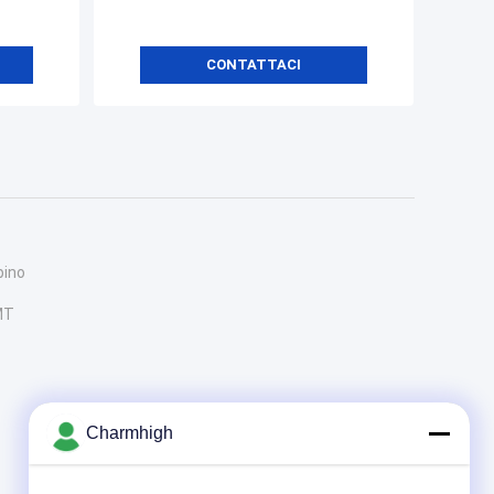
CONTATTACI
pino
MT
Charmhigh