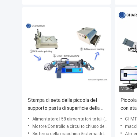
Stampa di seta della piccola del
Piccola
supporto pasta di superficie della
con sta
lega per saldatura, CHMT48VB Chip
Place 
Alimentatore:I 58 alimentatori totali (a destra e a sinistra), hanno messo più nastri
CHMT36VA
Mounter, linea di produzione di SMT
Motore:Controllo a circuito chiuso del motore di asse con encolder
macchina f
del riscaldamento del PWB
Sistema della macchina:Sistema di Linux incluso
Alimen