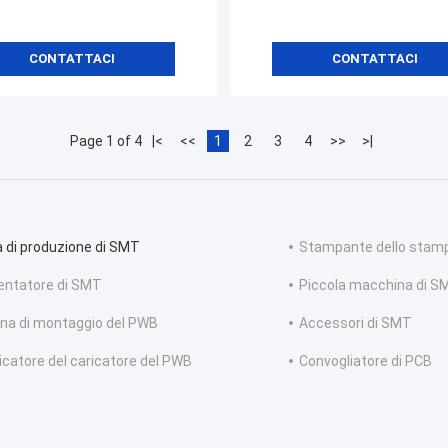
CONTATTACI
CONTATTACI
Page 1 of 4
|<
<<
1
2
3
4
>>
>|
a di produzione di SMT
Stampante dello stam
entatore di SMT
Piccola macchina di S
na di montaggio del PWB
Accessori di SMT
icatore del caricatore del PWB
Convogliatore di PCB