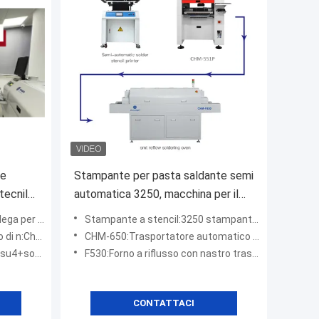
ie
Stampante per pasta saldante semi
tecnil
automatica 3250, macchina per il
nd
prelievo di CHM-551P SMT
avoro 3250 (320*500mm)
Stampante a stencil:3250 stampante stencil semi-automatica ad alta precisione
Oven
ot per alimentatori)
CHM-650:Trasportatore automatico a 4 teste 50 alimentatori con cambio ugello automatico
tto4), 380v
F530:Forno a riflusso con nastro trasportatore, 5 zone di temperatura
CONTATTACI