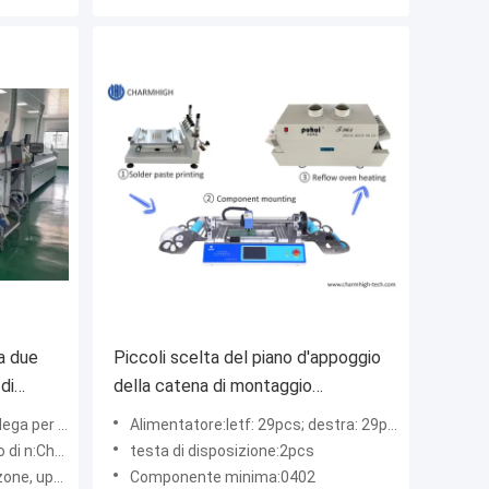
a due
Piccoli scelta del piano d'appoggio
di
della catena di montaggio
T
Chmt48vb del PWB e forno di
automatico pieno
Alimentatore:letf: 29pcs; destra: 29pcs, 58pcs totale
riflusso del posto T961
861 (8 teste)
testa di disposizione:2pcs
up8+down8)
Componente minima:0402