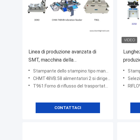
Linea di produzione avanzata di
Lunghez
SMT, macchina della
produzi
stampante/CHMT48VB Pnp di
precisi
Stampante dello stampino:tipo manuale della stampante di alta precisione 3040
Stampante pe
3040 stampini/forno T961 di
CHMT48VB:58 alimentatori 2 si dirige + sistema della visione
Selezioni il m
riflusso
T961:Forno di riflusso del trasportatore, 6 zone
RIFLOV
CONTATTACI