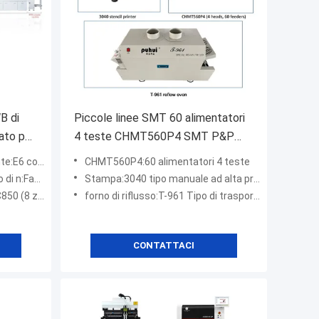
B di
Piccole linee SMT 60 alimentatori
ato per
4 teste CHMT560P4 SMT P&P
Machine / Reflow Oven T961 /
te automatico
CHMT560P4:60 alimentatori 4 teste
Solder Paste Printer 3040
ltoTS10,TM08
Stampa:3040 tipo manuale ad alta precisione
, su8+giù8)
forno di riflusso:T-961 Tipo di trasportatore
CONTATTACI