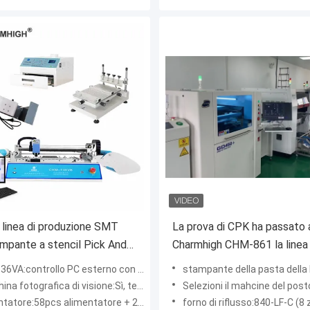
 linea di produzione SMT
La prova di CPK ha passato 
mpante a stencil Pick And
Charmhigh CHM-861 la linea 
Machine Reflow Oven 420
produzione completa di SM
:controllo PC esterno con sistema di finestre
stampante della pasta della lega per saldatura:GD450 
IPC9850 26000cph
otografica di visione:Sì, telecamere di visione su e giù
Selezioni il mahcine del posto di n:Charmhigh 
tatore:58pcs alimentatore + 2 teste
forno di riflusso:840-LF-C (8 zone, 