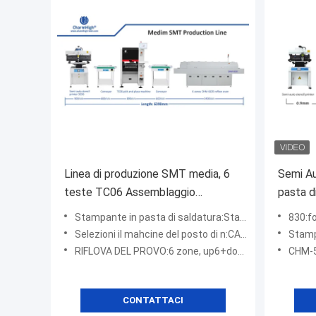
Linea di produzione SMT media, 6
Semi Au
teste TC06 Assemblaggio
pasta d
completo PCB PCBA
Place M
Stampante in pasta di saldatura:Stampante semi-auto a stencil 3250
830:forno a re
Manufacturing
Selezioni il mahcine del posto di n:CAMBHIGH TC06 (6 teste)
Stampante per
RIFLOVA DEL PROVO:6 zone, up6+down6
CHM-551:Traspo
CONTATTACI