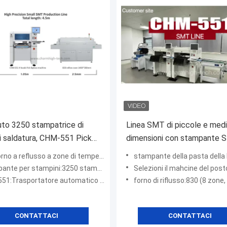
to 3250 stampatrice di
Linea SMT di piccole e med
i saldatura, CHM-551 Pick
dimensioni con stampante S
achine, 830 Reflow Oven
3250 CHM-551 SMT Pick a
flusso a zone di temperatura up4+down4 area di riscaldamento 1400x300mm
stampante della pasta della lega per saldatura:dimensione del tavolo di l
Place Machine 830 Reflow 
 stampini:3250 stampante stencil semi-automatica ad alta precisione
Selezioni il mahcine del posto di n:Charmhigh CHM-551 (4 teste, 50 sl
rtatore automatico a 4 teste 50 alimentatori con cambio ugello automatico
forno di riflusso:830 (8 zone, su4+so
CONTATTACI
CONTATTACI