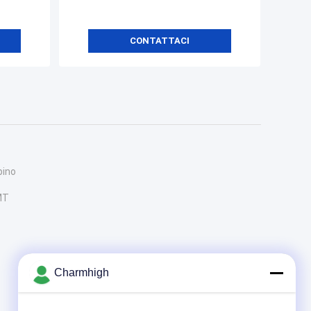
CONTATTACI
pino
MT
Charmhigh