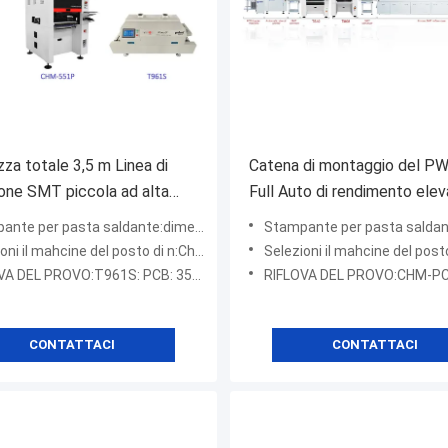
za totale 3,5 m Linea di
Catena di montaggio del PW
one SMT piccola ad alta
Full Auto di rendimento elev
one 0201, BGA, IC a 144 pin
fabbricazione di elettronica
r pasta saldante:dimensione del tavolo di lavoro 3250 (320*500mm)
Stampante per pasta saldante:E6 completamen
ahcine del posto di n:Charmhigh CHM-551P (4 teste, 50 slot alimentatore)
Selezioni il mahcine del posto di n:Fascinoa
A DEL PROVO:T961S: PCB: 350*1000 mm
RIFLOVA DEL PROVO:CHM-PC850 (8 zone
CONTATTACI
CONTATTACI