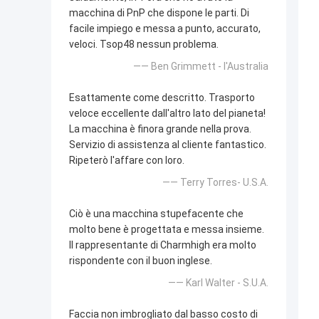
macchina di PnP che dispone le parti. Di
facile impiego e messa a punto, accurato,
veloci. Tsop48 nessun problema.
—— Ben Grimmett - l'Australia
Esattamente come descritto. Trasporto
veloce eccellente dall'altro lato del pianeta!
La macchina è finora grande nella prova.
Servizio di assistenza al cliente fantastico.
Ripeterò l'affare con loro.
—— Terry Torres- U.S.A.
Ciò è una macchina stupefacente che
molto bene è progettata e messa insieme.
Il rappresentante di Charmhigh era molto
rispondente con il buon inglese.
—— Karl Walter - S.U.A.
Faccia non imbrogliato dal basso costo di