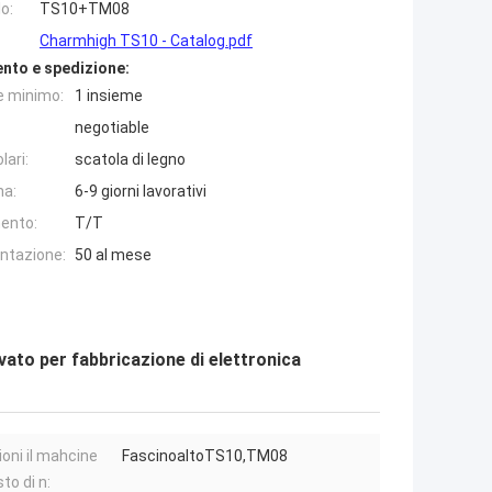
o:
TS10+TM08
Charmhigh TS10 - Catalog.pdf
nto e spedizione:
e minimo:
1 insieme
negotiable
lari:
scatola di legno
na:
6-9 giorni lavorativi
ento:
T/T
entazione:
50 al mese
vato per fabbricazione di elettronica
ioni il mahcine
FascinoaltoTS10,TM08
to di n: