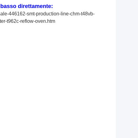
ù basso direttamente:
ale-446162-smt-production-line-chm-t48vb-
ter-t962c-reflow-oven.htm