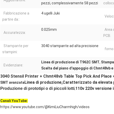
Aggiustatore:
pezzi, complessivamente 58 pezzi
collo
Fabbricazione a
4 ugelli Juki
Veloc
partire da::
0.025mm
Area d
Accuratezza:
PCB:
Stampante per
3040 stampante ad alta precisione
forno 
stampini:
Linea di produzione di T962C SMT
,
Stampat
Evidenziare:
Scelta del piano d'appoggio di Chmt48vb e
3040 Stensil Printer + Chmt48vb Table Top Pick And Place 
Linea di produzione,
Caratterizzato da elevata 
SMT avanzata
110v 220v versione 
Produzione di prototipi o di piccoli lotti
,
Canali YouTube:
https://www.youtube.com/@KimiLiuCharmhigh/videos