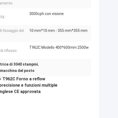
camento:
3000cph con visione
ità:
i fissaggio del
10 mm*10 mm - 355 mm*355 mm
T962C Modello 400*600mm 2500w
di riflusso:
rice di 3040 stampini
,
 macchina del posto
+ T962C Forno a reflow
precisione e funzioni multiple
inglese CE approvata