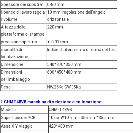
Spessore dei substrati
0-80 mm
Il banco di lavoro regola
10 mm, regolazione dell'angolo
il volume
orizzontale
Altezza della
220 mm
piattaforma di stampa
precisione ripetuta
+-0,01 mm
modalità di
Indice di riferimento o forma del foro
localizzazione
Dimensione
540*370*350 mm
Dimensioni
630*450*480 mm
dell'imballaggio
Peso
NW.25Kg GW.35Kg
2.
CHMT48VB macchina di selezione e collocazione:
Modello
CHM-T48VB
Superficie dei PCB
10 mm*10 mm - 355 mm*355 mm
Asse X Y Viaggio
420*460 mm