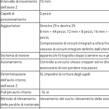
Intervallo di movimento
15 mm
dell'asse Z
Capelli di
2 pezzi
posizionamento
Aggiustatori
Sinistra 29 e destra 29.
8 mm = 44 pezzi, 12 mm = 8 pezzi, 16 mm = 
pezzi,
Compressione di circuiti integrati a sfera fro
vassoio di circuiti integrati definito dall'uten
Sistema di visione
apparecchi fotografici doppi (camere su e gi
Azionamento
Controllo a circuito chiuso stepper servo dr
assicurarsi di non perdere mai passo
Determinazione
Sì, impedire la rottura degli ugelli
dell'auto-ritorno
dell'asse Z
Pull pin auto-ritorno
- Sì, sì.
Metodo di rilevamento
rilevamento del vuoto, rilevamento della vis
delle perdite di materiale