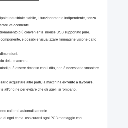
pale industriale stabile, il funzionamento indipendente, senza
parare velocemente.
 funzionamento più conveniente, mouse USB supportato pure.
 componente, è possibile visualizzare l'immagine visione dallo
 dimensioni.
volo della macchina.
quindi può essere rimosso con il dito, non è necessario smontare
sario acquistare altre parti, la macchina è
Pronto a lavorare.
e all'origine per evitare che gli ugelli si rompano.
anno calibrati automaticamente.
ima di ogni corsa, assicurarsi ogni PCB montaggio con