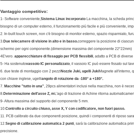
Vantaggio competitivo:
1- Software conveniente,
Sistema Linux incorporato
La macchina, la scheda princi
bisogno di un computer esterno, il funzionamento più facile e più conveniente, im
2. In-built touch screen, non c'è bisogno di monitor esterno, spazio risparmiato,
3.
Due telecamere di visione in alto e in basso.
correggere la posizione di ciascun
schermo per ogni componente.(
dimensione massima del componente 22*22mm)
4E'vero.
apparecchiature di fissaggio per PCB flessibili
, adatto a PCB di diverse
5- Ha sostenuto
vassoio IC personalizzato
, il vassoio IC può essere fissato sul ta
6. due teste di montaggio con 2 pezzi
Nozzle Juki, ugelli Juki
Magnete all'interno, 
con chiave inglese, ugelli
angolo di rotazione da -180° a +180°.
7.
Macchine "tutto in una"
, 29pcs alimentatori inclusi nella macchina, non è neces
8.
Determinazione dell'asse Z, m
L'ago di trazione di Achine ritorna automaticament
9- Altura massima del supporto del componente 5 mm.
10.
Controllo a circuito chiuso, asse X, Y con codificatore, non fuori passo.
11. PCB calibrato da due componenti posizione, quindi i componenti di riposo sar
12.
Segno di calibrazione automatica 2 punti
, sarà la calibrazione automatica pr
precisione.