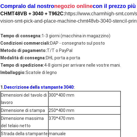
Compralo dal nostro
negozio online
con il prezzo pi
CHMT48VB + 3040 + T962C:
https://www.charmhigh-smt.com/s
vision-smt-pick-and-place-machine-chmt48vb-3040-stencil-prin
Tempo di consegna:
1-3 giorni (macchina in magazzino)
Condizioni commerciali:
DAP - consegnato sul posto
Metodo di pagamento:
T/T o PayPal
Modalità di consegna:
DHL porta a porta
Tempo di spedizione:
4-8 giorni per arrivare nelle vostre mani.
Imballaggio:
Scatole di legno
1.
Descrizione della stampante 3040:
Dimensioni del tavolo di
300*400 mm
lavoro
Dimensione di stampa
250*400 mm
Dimensione massima
370*470 mm
del telaio netto
Strada della stampante
manuale