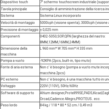
Dispositivo touch
7° schermo touchscreen industriale (supp
Tavola principale
Consiglio di amministrazione della ricerca i
Sistema
Sistema Linux incorporato
Velocità di montaggio
5000cph (visione spenta); 3000cph (visione
Precisione di montaggio
± 0,025 mm
Componenti
0402-5050,SOP,QFN (larghezza del nastro:
8MM,12MM,16MM,24MM)
Dimensione della
L 960 mm* W 705 mm* H 335 mm
macchina
Pompa a vuoto
-92KPA (2pcs, built-in, tipo muto)
Fonte di aria esterna
Non c' è bisogno (pompa a vuoto mute incor
macchina 2pcs)
PC esterno
Non c' è bisogno, è una macchina tutto in un
Voltaggio
220V (110V), 50Hz/60Hz
Software di supporto
Altium designer,Protell99SE,PADS,Kicad,Eag
Orcad,Cadence Allegro,PROTEUS.. ecc.
Peso lordo
84 kg / 118 * 80 * 52 cm / 0,49 m3