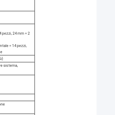
4 pezzi, 24 mm = 2
ntale = 14 pezzi,
te
ù)
ive sistema,
ione