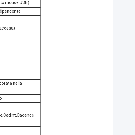
orto mouse USB)
ndipendente
 accesa)
porata nella
o.
le,Cadint,Cadence