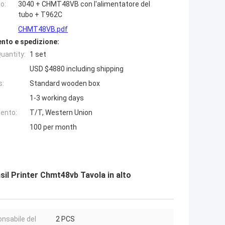
o:
3040 + CHMT48VB con l'alimentatore del
tubo + T962C
CHMT48VB.pdf
nto e spedizione:
uantity:
1 set
USD $4880 including shipping
s:
Standard wooden box
1-3 working days
ento:
T/T, Western Union
100 per month
il Printer Chmt48vb Tavola in alto
nsabile del
2 PCS