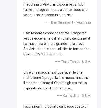
macchina di PnP che dispone le parti. Di
facile impiego e messa a punto, accurato,
veloci. Tsop48 nessun problema.
—— Ben Grimmett - l'Australia
Esattamente come descritto. Trasporto
veloce eccellente dall'altro lato del pianeta!
La macchina è finora grande nella prova.
Servizio di assistenza al cliente fantastico.
Ripeterò l'affare con loro.
—— Terry Torres- U.S.A.
Ciò è una macchina stupefacente che
molto bene è progettata e messa insieme.
Il rappresentante di Charmhigh era molto
rispondente con il buon inglese.
—— Karl Walter - S.U.A.
Faccia non imbrogliato dal basso costo di