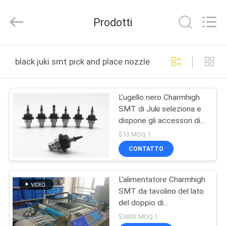
2016
-
2026
Prodotti
CHARMHIGH
TECHNOLOGY
LIMITED.
All
CASA
Rights
Reserved.
black juki smt pick and place nozzle produzione online
PRODOTTI
L'ugello nero Charmhigh
SMT di Juki seleziona e
VIDEO
dispone gli accessori di
SMT della macchina
$10 MOQ:1
501-507
SU
CONTATTO
DI
L'alimentatore Charmhigh
NOI
SMT da tavolino del lato
del doppio di
VISITA
CHMT48VB seleziona e
$3800 MOQ:1