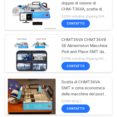
doppie di visione di
CHM-T36VA, scelta di
SMT di controllo del PC
$3200 including shipping DHL MOQ:1
e macchina Chmt36va
CONTATTO
del posto
CHMT36VA CHMT36VB
58 Alimentatori Macchina
Pick and Place SMT da
banco Bifacciale
$2998 including shipping MOQ:1
CONTATTO
Scelta di CHMT36VA
SMT e cima economica
della macchina del posto
& controllo inferiore del
$3500 MOQ:1
PC della macchina
CONTATTO
fotografica