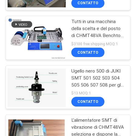
macchina del posto
ALLA
CONTATTO
FABBRICA
Tutti in una macchina
della scelta e del posto
CONTROLLO
di CHMT48VA Benchtop
DELLA
SMT hanno incluso il
$3100 free shipping MOQ:1
sistema di Linux
QUALITÀ
CONTATTO
Ugello nero 500 di JUKI
CONTATTACI
SMT 501 502 503 504
505 506 507 508 per gli
NOTIZIA
accessori di SMT della
$13 MOQ:1
macchina di PNP
CONTATTO
SHOPPING
L'alimentatore SMT di
ON
vibrazione di CHMT48VA
LINE
seleziona e dispone la