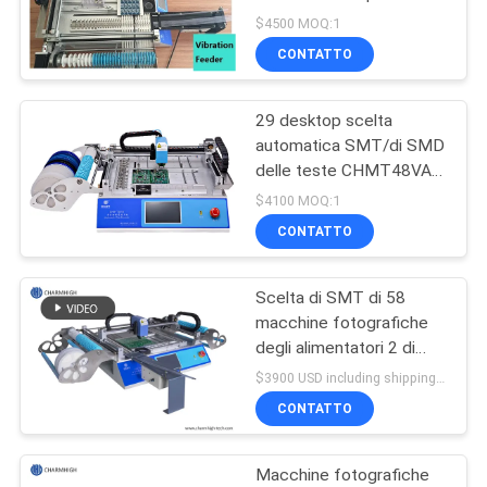
produzione in serie di
$4500 MOQ:1
Prototying della
MAPPA
CONTATTO
macchina
DEL
29 desktop scelta
SITO
automatica SMT/di SMD
delle teste CHMT48VA
degli alimentatori 2 e
POLITICA
$4100 MOQ:1
macchina del posto +
CONTATTO
SULLA
doppia macchina
PRIVACY
fotografica di visione
Scelta di SMT di 58
macchine fotografiche
degli alimentatori 2 di
CHMT48VB e macchina
$3900 USD including shipping DHL MOQ:1 unità
da tavolino laterali doppie
CONTATTO
del posto
Macchine fotografiche