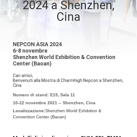
2024 a Shenzhen,
ALLA
Cina
FABBRICA
CONTROLLO
DELLA
NEPCON ASIA 2024
6-8 novembre
QUALITÀ
Shenzhen World Exhibition & Convention
Center (Baoan)
CONTATTACI
Cari amici,
Benvenuti alla Mostra di Charmhigh Nepcon a Shenzhen,
Cina.
NOTIZIA
Numero di stand: E15, Sala 11
10-22 novembre 2021 -- Shenzhen, Cina
Localizzazione:
Shenzhen World Exhibition &
SHOPPING
Convention Center (Baoan)
ON
LINE