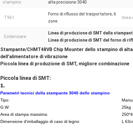
stampino:
alta precisione 3040
Forno di riflusso del trasportatore, 6
T961:
linea 
zone
Linea di produzione di SMT della stampant
Evidenziare:
Linea di produzione di SMT del forno di rif
Stampante/CHMT48VB Chip Mounter dello stampino di alta pr
dell'alimentatore di vibrazione
Piccola linea di produzione di SMT, migliore combinazione
Piccola linea di SMT:
1.
Parametri tecnici della stampante 3040 dello stampino
Tipo:
Manu
G.W:
25kg
Area di stampa massima:
250*
Dimensione d'imballaggio di caso di legno:
L 63