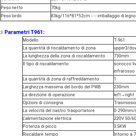
Peso netto
70kg
Peso lordo
83kg/116*81*52cm ---- imballaggio di legno
Parametri T961:
3.
Modello
T-961
La quantità di riscaldamento di zona
upper3/do
La lunghezza della zona di riscaldamento
730mm
Il tipo di riscaldamento
scirocco li
infrarosso
La quantità di zona di raffreddamento
1
Larghezza massima del bordo del PWB
230mm
La direzione di operazione
left→right
Opzioni di consegna
Trasmissio
La velocità del nastro trasportatore
0-290mm/
L'alimentazione elettrica
220V 50/6
Potenza di picco
3.5KW
Riscaldare tempo
Intorno a 