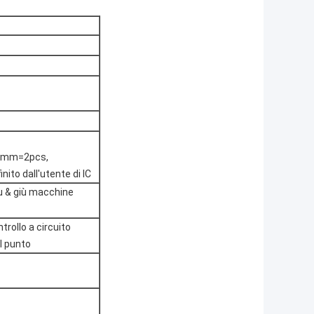
4mm=2pcs,
ito dall'utente di IC
u & giù macchine
rollo a circuito
il punto