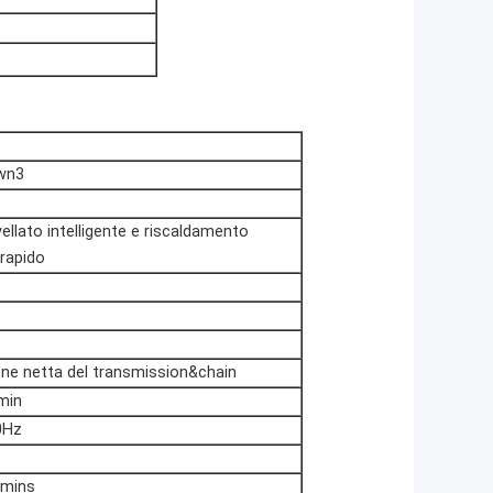
wn3
vellato intelligente e riscaldamento
 rapido
ne netta del transmission&chain
min
0Hz
7mins