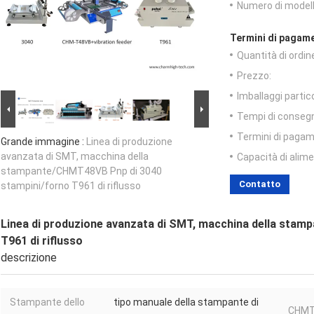
Numero di modell
Termini di pagame
Quantità di ordin
Prezzo:
Imballaggi partico
Tempi di conseg
Termini di pagam
Grande immagine :
Linea di produzione
avanzata di SMT, macchina della
Capacità di alim
stampante/CHMT48VB Pnp di 3040
Contatto
stampini/forno T961 di riflusso
Linea di produzione avanzata di SMT, macchina della sta
T961 di riflusso
descrizione
Stampante dello
tipo manuale della stampante di
CHMT