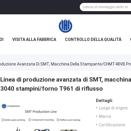
OI
VISITA ALLA FABBRICA
CONTROLLO DELLA QUALITÀ
roduzione Avanzata Di SMT, Macchina Della Stampante/CHMT48VB Pnp 
Linea di produzione avanzata di SMT, macchi
3040 stampini/forno T961 di riflusso
Dettagli:
Luogo di origine:
Marca:
Certificazione: