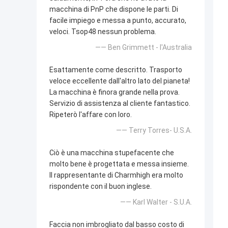
macchina di PnP che dispone le parti. Di
facile impiego e messa a punto, accurato,
veloci. Tsop48 nessun problema.
—— Ben Grimmett - l'Australia
Esattamente come descritto. Trasporto
veloce eccellente dall'altro lato del pianeta!
La macchina è finora grande nella prova.
Servizio di assistenza al cliente fantastico.
Ripeterò l'affare con loro.
—— Terry Torres- U.S.A.
Ciò è una macchina stupefacente che
molto bene è progettata e messa insieme.
Il rappresentante di Charmhigh era molto
rispondente con il buon inglese.
—— Karl Walter - S.U.A.
Faccia non imbrogliato dal basso costo di