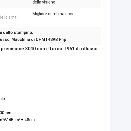
della visione
Migliore combinazione
dello smt:
e dello stampino
,
lusso
,
Macchina di CHMT48VB Pnp
ecisione 3040 con il forno T961 di riflusso
ale
400mm
cm*W 45cm*H 48cm