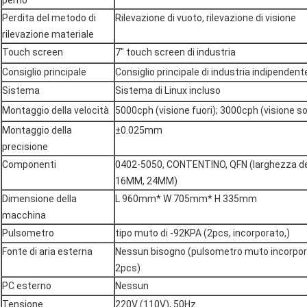
perno
Perdita del metodo di
Rilevazione di vuoto, rilevazione di visione
rilevazione materiale
Touch screen
7" touch screen di industria
Consiglio principale
Consiglio principale di industria indipendente
Sistema
Sistema di Linux incluso
Montaggio della velocità
5000cph (visione fuori); 3000cph (visione s
Montaggio della
±0.025mm
precisione
Componenti
0402-5050, CONTENTINO, QFN (larghezza de
16MM, 24MM)
Dimensione della
L 960mm* W 705mm* H 335mm
macchina
Pulsometro
tipo muto di -92KPA (2pcs, incorporato,)
Fonte di aria esterna
Nessun bisogno (pulsometro muto incorpor
2pcs)
PC esterno
Nessun
Tensione
220V (110V), 50Hz