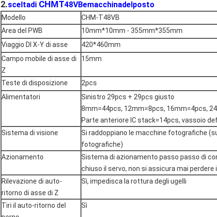
2.
CHMT
sceltadi
48VBemacchinadelposto
Modello
CHM-T48VB
Area del PWB
10mm*10mm - 355mm*355mm
Viaggio DI X-Y di asse
420*460mm
Campo mobile di asse di
15mm
Z
Teste di disposizione
2pcs
Alimentatori
Sinistro 29pcs + 29pcs giusto
8mm=44pcs, 12mm=8pcs, 16mm=4pcs, 2
Parte anteriore IC stack=14pcs, vassoio defin
Sistema di visione
Si raddoppiano le macchine fotografiche (s
fotografiche)
Azionamento
Sistema di azionamento passo passo di cont
chiuso il servo, non si assicura mai perdere 
Rilevazione di auto-
Sì, impedisca la rottura degli ugelli
ritorno di asse di Z
Tiri il auto-ritorno del
Sì