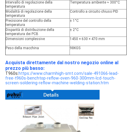
Intervallo di regolazione della
Temperatura ambiente ≈ 300°C
temperatura
Modalità di regolazione della
Controllo a circuito chiuso PID
temperatura
Precisione del controllo della
± 1°C
temperatura
Disparità di distribuzione della
± 2°C
temperatura dei PCB
Dimensioni complessive
1450 × 630 × 470 mm
Peso della macchina
98KGS
Acquista direttamente dal nostro negozio online al
prezzo più basso:
T960s:
https://www.charmhigh-smt.com/sale-491066-lead-
free-t960s-benchtop-reflow-oven-960-300mm-lcd-touch-
screen-soldering-reflow-machine-welding-station.htm