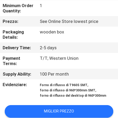
ALLA
Minimum Order
1
Quantity:
FABBRICA
Prezzo:
See Online Store lowest price
CONTROLLO
Packaging
wooden box
DELLA
Details:
QUALITÀ
Delivery Time:
2-5 days
Payment
T/T; Western Union
CONTATTACI
Terms:
Supply Ability:
100 Per month
NOTIZIA
Evidenziare:
,
Forno di riflusso di T960S SMT
,
forno di riflusso di 960*300mm SMT
forno di riflusso del desktop di 960*300mm
SHOPPING
ON
MIGLIOR PREZZO
LINE