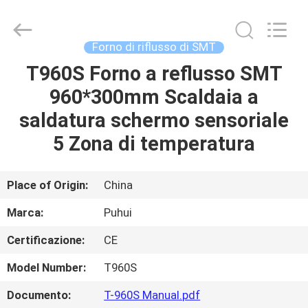
2016
-
2026
CHARMHIGH
TECHNOLOGY
Forno di riflusso di SMT
LIMITED.
All
T960S Forno a reflusso SMT
CASA
Rights
Reserved.
960*300mm Scaldaia a
PRODOTTI
saldatura schermo sensoriale
5 Zona di temperatura
VIDEO
Place of Origin:
China
SU
Marca:
Puhui
DI
Certificazione:
CE
NOI
Model Number:
T960S
VISITA
Documento:
T-960S Manual.pdf