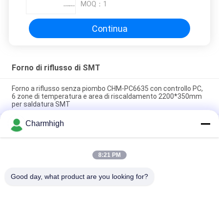
MOQ：
1
Continua
Forno di riflusso di SMT
Forno a riflusso senza piombo CHM-PC6635 con controllo PC,
6 zone di temperatura e area di riscaldamento 2200*350mm
per saldatura SMT
Charmhigh
CHM-F830 Forno a reflusso SMT verticale con 8 zone temp
1400*300 mm
CHM-6635 Forno a rifusione 6 zone di temperatura
8:21 PM
(up6+down6) 2200*350mm Macchina per saldatura a
rifusione SMT
Good day, what product are you looking for?
Categorie popolari
Tutti