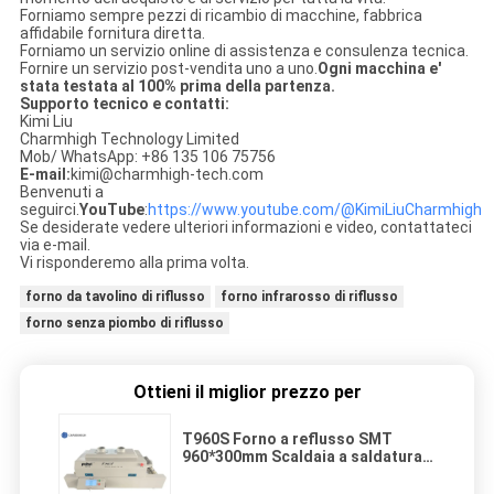
Forniamo sempre pezzi di ricambio di macchine, fabbrica
affidabile fornitura diretta.
Forniamo un servizio online di assistenza e consulenza tecnica.
Fornire un servizio post-vendita uno a uno.
Ogni macchina e'
stata testata al 100% prima della partenza.
Supporto tecnico e contatti:
Kimi Liu
Charmhigh Technology Limited
Mob/ WhatsApp: +86 135 106 75756
E-mail:
kimi@charmhigh-tech.com
Benvenuti a
seguirci.
YouTube
:
https://www.youtube.com/@KimiLiuCharmhigh
Se desiderate vedere ulteriori informazioni e video, contattateci
via e-mail.
Vi risponderemo alla prima volta.
forno da tavolino di riflusso
forno infrarosso di riflusso
forno senza piombo di riflusso
Ottieni il miglior prezzo per
T960S Forno a reflusso SMT
960*300mm Scaldaia a saldatura
schermo sensoriale 5 Zona di
temperatura