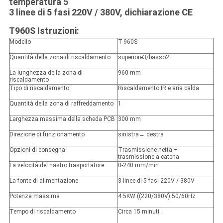
temperatura 5
3 linee di 5 fasi 220V / 380V, dichiarazione CE
T960S Istruzioni:
Modello
T-960S
Quantità della zona di riscaldamento
superiore3/basso2
La lunghezza della zona di
960 mm
riscaldamento
Tipo di riscaldamento
Riscaldamento IR e aria calda
Quantità della zona di raffreddamento
1
Larghezza massima della scheda PCB
300 mm
Direzione di funzionamento
sinistra→ destra
Opzioni di consegna
Trasmissione netta +
trasmissione a catena
La velocità del nastro trasportatore
0-240 mm/min
La fonte di alimentazione
3 linee di 5 fasi 220V / 380V
Potenza massima
4.5KW ((220/380V) 50/60Hz
Tempo di riscaldamento
Circa 15 minuti.