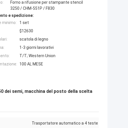
o:
Forno a rifusione per stampante stencil
3250 / CHM-551P / F830
nto e spedizione:
e minimo:
1 set
$12630
lari:
scatola di legno
na:
1-3 giorni lavorativi
ento:
T/T; Western Union
entazione:
100 AL MESE
50 dei semi, macchina del posto della scelta
Trasportatore automatico a 4 teste