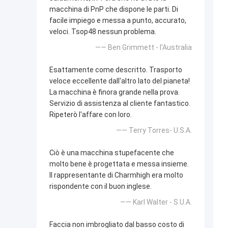
macchina di PnP che dispone le parti. Di
facile impiego e messa a punto, accurato,
veloci. Tsop48 nessun problema.
—— Ben Grimmett - l'Australia
Esattamente come descritto. Trasporto
veloce eccellente dall'altro lato del pianeta!
La macchina è finora grande nella prova.
Servizio di assistenza al cliente fantastico.
Ripeterò l'affare con loro.
—— Terry Torres- U.S.A.
Ciò è una macchina stupefacente che
molto bene è progettata e messa insieme.
Il rappresentante di Charmhigh era molto
rispondente con il buon inglese.
—— Karl Walter - S.U.A.
Faccia non imbrogliato dal basso costo di