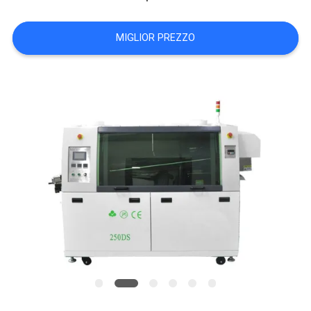
MAPPA
MIGLIOR PREZZO
DEL
SITO
POLITICA
SULLA
PRIVACY