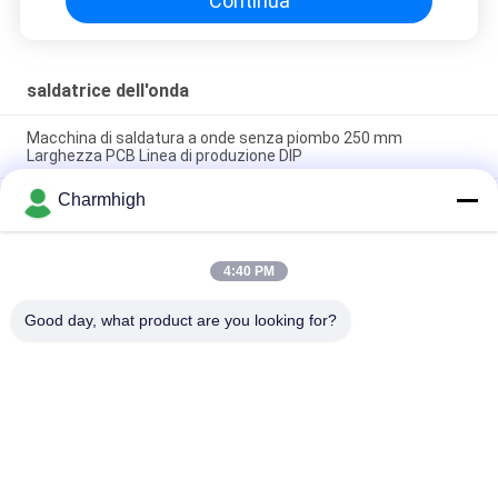
Continua
saldatrice dell'onda
Macchina di saldatura a onde senza piombo 250 mm
Larghezza PCB Linea di produzione DIP
Charmhigh
Controllo PC Macchina di saldatura a onde senza piombo
PC250DS, PC300DS, PC350DS Per la linea di produzione PCB
DIP
4:40 PM
Controllo PC industriale 200B macchina di saldatura a onda
selettiva a testa singola
Good day, what product are you looking for?
Categorie popolari
Tutti
Scelta Di SMT E 
Linea Di Produzione 
Macchina Del Posto
Di SMT
Stampante Dello 
Forno Di Riflusso Di 