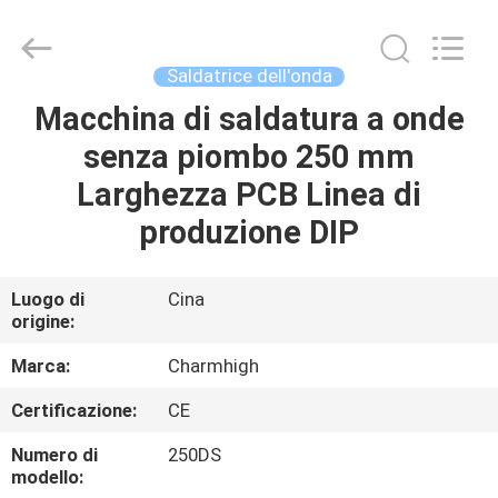
2016
-
2026
CHARMHIGH
TECHNOLOGY
Saldatrice dell'onda
LIMITED.
All
Macchina di saldatura a onde
CASA
Rights
Reserved.
senza piombo 250 mm
PRODOTTI
Larghezza PCB Linea di
produzione DIP
VIDEO
Luogo di
Cina
origine:
SU
DI
Marca:
Charmhigh
NOI
Certificazione:
CE
Numero di
250DS
VISITA
modello: