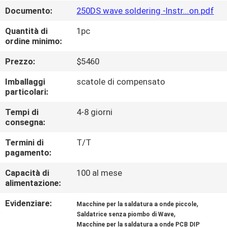
ALLA
Documento:
250DS wave soldering -Instr...on.pdf
FABBRICA
Quantità di
1pc
ordine minimo:
CONTROLLO
Prezzo:
$5460
DELLA
Imballaggi
scatole di compensato
QUALITÀ
particolari:
Tempi di
4-8 giorni
CONTATTACI
consegna:
Termini di
T/T
pagamento:
NOTIZIA
Capacità di
100 al mese
alimentazione:
SHOPPING
ON
Evidenziare:
,
Macchine per la saldatura a onde piccole
,
Saldatrice senza piombo di Wave
LINE
Macchine per la saldatura a onde PCB DIP