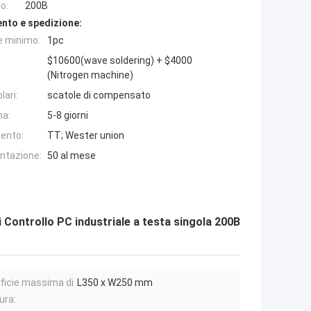
o:
200B
nto e spedizione:
e minimo:
1pc
$10600(wave soldering) + $4000
(Nitrogen machine)
lari:
scatole di compensato
na:
5-8 giorni
ento:
TT; Wester union
entazione:
50 al mese
i Controllo PC industriale a testa singola 200B
ficie massima di
L350 x W250 mm
ura: