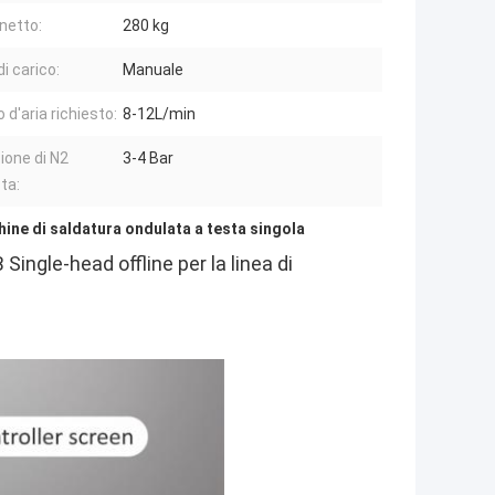
netto:
280 kg
di carico:
Manuale
 d'aria richiesto:
8-12L/min
ione di N2
3-4 Bar
ta:
ine di saldatura ondulata a testa singola
 Single-head offline per la linea di