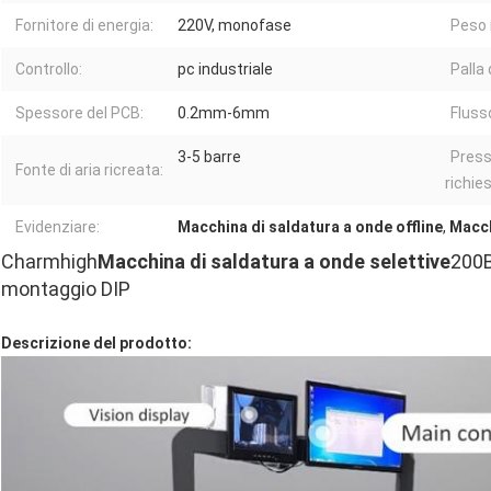
Fornitore di energia:
220V, monofase
Peso 
Controllo:
pc industriale
Palla 
Spessore del PCB:
0.2mm-6mm
Flusso
3-5 barre
Press
Fonte di aria ricreata:
richies
Evidenziare:
Macchina di saldatura a onde offline
,
Macch
Charmhigh
Macchina di saldatura a onde selettive
200B
montaggio DIP
Descrizione del prodotto: