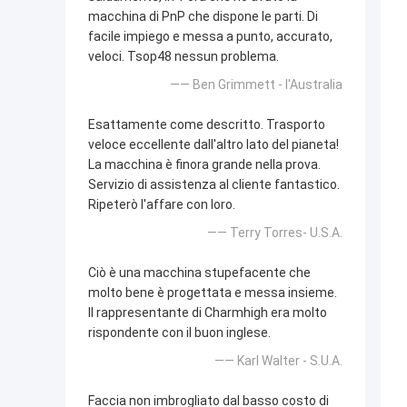
macchina di PnP che dispone le parti. Di
facile impiego e messa a punto, accurato,
veloci. Tsop48 nessun problema.
—— Ben Grimmett - l'Australia
Esattamente come descritto. Trasporto
veloce eccellente dall'altro lato del pianeta!
La macchina è finora grande nella prova.
Servizio di assistenza al cliente fantastico.
Ripeterò l'affare con loro.
—— Terry Torres- U.S.A.
Ciò è una macchina stupefacente che
molto bene è progettata e messa insieme.
Il rappresentante di Charmhigh era molto
rispondente con il buon inglese.
—— Karl Walter - S.U.A.
Faccia non imbrogliato dal basso costo di