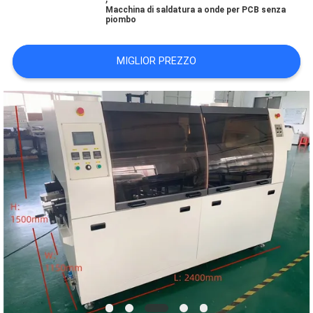
Macchina di saldatura a onde per PCB senza
piombo
MAPPA
DEL
MIGLIOR PREZZO
SITO
POLITICA
SULLA
PRIVACY