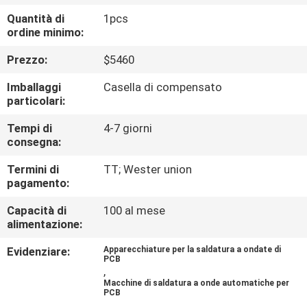
ALLA
Quantità di
1pcs
FABBRICA
ordine minimo:
Prezzo:
$5460
CONTROLLO
Imballaggi
Casella di compensato
DELLA
particolari:
QUALITÀ
Tempi di
4-7 giorni
consegna:
CONTATTACI
Termini di
TT; Wester union
pagamento:
NOTIZIA
Capacità di
100 al mese
alimentazione:
SHOPPING
Evidenziare:
Apparecchiature per la saldatura a ondate di
PCB
,
ON
Macchine di saldatura a onde automatiche per
PCB
LINE
,