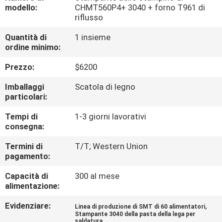
ALLA
modello:
CHMT560P4+ 3040 + forno T961 di
riflusso
FABBRICA
Quantità di
1 insieme
ordine minimo:
CONTROLLO
Prezzo:
$6200
DELLA
QUALITÀ
Imballaggi
Scatola di legno
particolari:
Tempi di
1-3 giorni lavorativi
CONTATTACI
consegna:
Termini di
T/T; Western Union
NOTIZIA
pagamento:
Capacità di
300 al mese
SHOPPING
alimentazione:
ON
Evidenziare:
,
Linea di produzione di SMT di 60 alimentatori
LINE
Stampante 3040 della pasta della lega per
saldatura