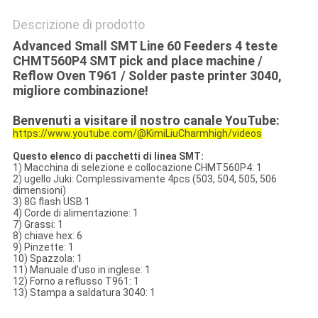
Descrizione di prodotto
Advanced Small SMT Line 60 Feeders 4 teste
CHMT560P4 SMT pick and place machine /
Reflow Oven T961 / Solder paste printer 3040,
migliore combinazione!
Benvenuti a visitare il nostro canale YouTube:
https://www.youtube.com/@KimiLiuCharmhigh/videos
Questo elenco di pacchetti di linea SMT:
1) Macchina di selezione e collocazione CHMT560P4: 1
2) ugello Juki: Complessivamente 4pcs (503, 504, 505, 506
dimensioni)
3) 8G flash USB 1
4) Corde di alimentazione: 1
7) Grassi: 1
8) chiave hex: 6
9) Pinzette: 1
10) Spazzola: 1
11) Manuale d'uso in inglese: 1
12) Forno a reflusso T961: 1
13) Stampa a saldatura 3040: 1