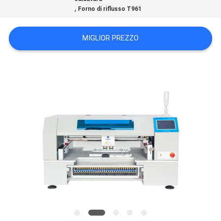
,
Forno di riflusso T961
MAPPA
MIGLIOR PREZZO
DEL
SITO
POLITICA
SULLA
PRIVACY