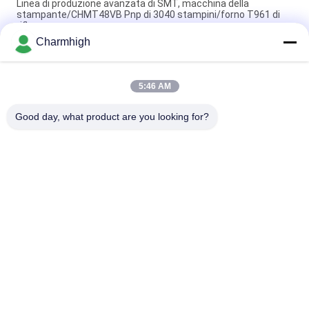
Linea di produzione avanzata di SMT, macchina della
stampante/CHMT48VB Pnp di 3040 stampini/forno T961 di
riflusso
Charmhigh
Lunghezza totale 3,5 m Linea di produzione SMT piccola ad
alta precisione 0201, BGA, IC a 144 pin
5:46 AM
Catena di montaggio del PWB di Full Auto di rendimento
elevato per fabbricazione di elettronica
Good day, what product are you looking for?
Categorie popolari
Tutti
Scelta Di SMT E 
Linea Di Produzione 
Macchina Del Posto
Di SMT
Stampante Dello 
Forno Di Riflusso Di 
Stampino
SMT
Piccola Macchina Di 
Alimentatore Di SMT
SMT
Scelta Dello Smd E 
Catena Di 