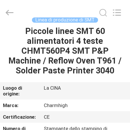
2016
-
2026
CHARMHIGH
TECHNOLOGY
Linea di produzione di SMT
LIMITED.
All
Piccole linee SMT 60
CASA
Rights
Reserved.
alimentatori 4 teste
PRODOTTI
CHMT560P4 SMT P&P
Machine / Reflow Oven T961 /
VIDEO
Solder Paste Printer 3040
SU
Luogo di
La CINA
origine:
DI
NOI
Marca:
Charmhigh
Certificazione:
CE
VISITA
Numero di
Stampante dello stampino di