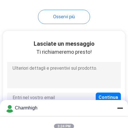
SMT
10
Osservi più
Accessori di SMT
Lasciate un messaggio
Ti richiameremo presto!
6
saldatrice dell'onda
Charmhigh
3:24 PM