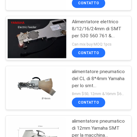
530P4/560P4/761
ALLA
CONTATTO
FABBRICA
Alimentatore elettrico
23
8/12/16/24mm di SMT
CONTROLLO
per 530 560 761 &
Stampante dello
DELLA
Yamaha YG12 YG200
Can mix buy MOQ:1pcs
stampino
YG100 YV100XG
QUALITÀ
CONTATTO
YV100XE YV100II
alimentatore pneumatico
CONTATTACI
del CL di 8*4mm Yamaha
per lo smt
34
NOTIZIA
CHMT530P4/560P4/510/761
8mm $50; 12mm &16mm $68 ; 24mm $198 MOQ:1
di Charmhigh
Forno di riflusso di
CONTATTO
SHOPPING
SMT
alimentatore pneumatico
ON
di 12mm Yamaha SMT
LINE
per la macchina