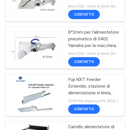
CHMT530P4/560P4/761
8mm $50; 12mm &16mm $67 ; 24mm $198 MOQ:1
di Smt Pnp
MAPPA
CONTATTO
21
DEL
8*2mm per l'alimentatore
SITO
Alimentatore di SMT
pneumatico di 0402
Yamaha per la macchina
CHMT530P4/560P4/510
POLITICA
8mm $50; 12mm &16mm $68 ; 24mm $198 MOQ:1
di Pnp
CONTATTO
SULLA
PRIVACY
Fuji NXT Feeder
21
Extender, stazione di
Piccola macchina di
alimentazione in linea,
pistola di alimentazione,
$290 free shipping DHL MOQ:1
SMT
tavolo di carico del NXT
CONTATTO
Feeder
Carrello alimentatore di