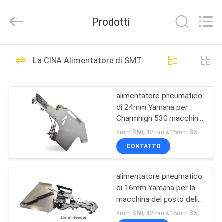
2016
-
2026
Prodotti
CHARMHIGH
TECHNOLOGY
LIMITED.
All
CASA
Rights
74
Reserved.
La CINA Alimentatore di SMT
Scelta di SMT e
PRODOTTI
macchina del posto
alimentatore pneumatico
di 24mm Yamaha per
VIDEO
Charmhigh 530 macchina
della scelta 560 510 761
8mm $50; 12mm &16mm $68 ; 24mm $200 MOQ:1
e del posto
SU
CONTATTO
37
DI
Linea di produzione
alimentatore pneumatico
NOI
di 16mm Yamaha per la
di SMT
macchina del posto della
VISITA
scelta di Charmhigh
8mm $50; 12mm &16mm $68 ; 24mm $198 MOQ:1