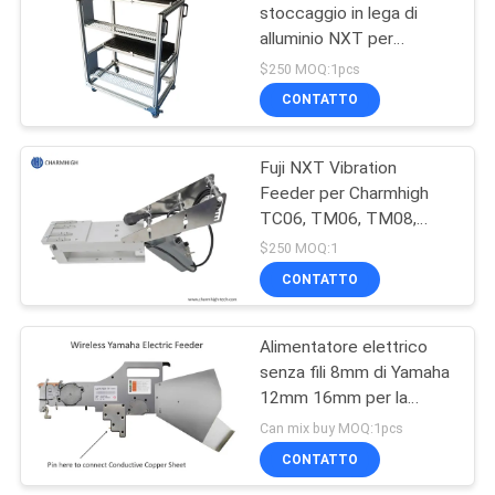
stoccaggio in lega di
alluminio NXT per
19
macchine SMT FUJI
$250 MOQ:1pcs
NXT Electric Feeder
scelta dello smd e
CONTATTO
Charmhigh
macchina del posto
Fuji NXT Vibration
Feeder per Charmhigh
TC06, TM06, TM08,
TS10
$250 MOQ:1
CONTATTO
8
Catena di
Alimentatore elettrico
senza fili 8mm di Yamaha
montaggio del PWB
12mm 16mm per la
scelta di DIY SMT e la
Can mix buy MOQ:1pcs
macchina del posto,
CONTATTO
macchina di Charmhigh