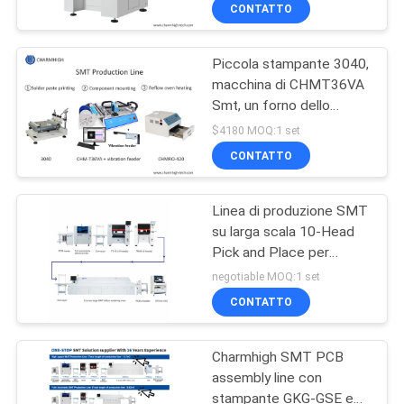
ALLA
CONTATTO
FABBRICA
Piccola stampante 3040,
macchina di CHMT36VA
CONTROLLO
Smt, un forno dello
DELLA
stampino della catena di
$4180 MOQ:1 set
montaggio del PWB di
QUALITÀ
CONTATTO
420 riflussi
Linea di produzione SMT
CONTATTACI
su larga scala 10-Head
Pick and Place per
NOTIZIA
l'assemblaggio di PCB
negotiable MOQ:1 set
nell'industria elettronica
CONTATTO
SHOPPING
Charmhigh SMT PCB
ON
assembly line con
LINE
stampante GKG-GSE e