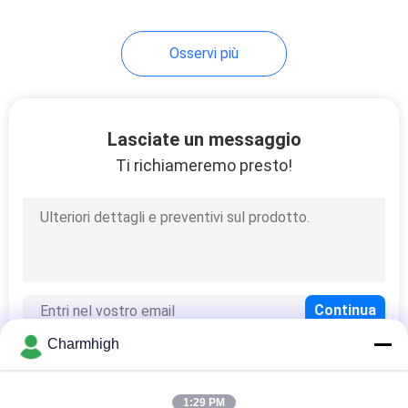
Osservi più
Lasciate un messaggio
Ti richiameremo presto!
Charmhigh
1:29 PM