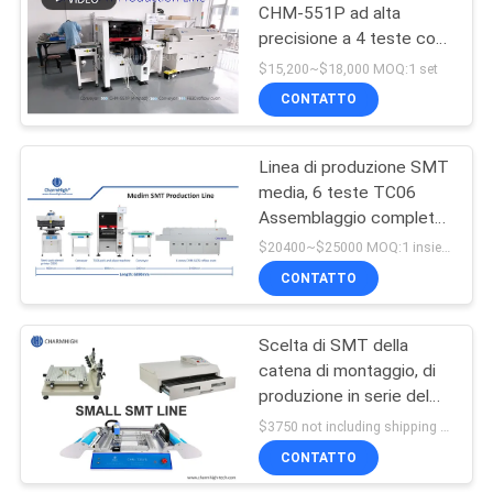
CHM-551P ad alta
precisione a 4 teste con
forno a reflusso a 4 zone
$15,200~$18,000 MOQ:1 set
per l'assemblaggio di
CONTATTO
PCB
Linea di produzione SMT
media, 6 teste TC06
Assemblaggio completo
PCB PCBA
$20400~$25000 MOQ:1 insieme
Manufacturing
CONTATTO
Scelta di SMT della
catena di montaggio, di
produzione in serie del
PWB ed attrezzatura del
$3750 not including shipping MOQ:1 insieme
posto, tecnologia di
CONTATTO
superficie del supporto