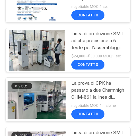
reflow a 8 zone
negotiable MOQ:1 set
MAPPA
CONTATTO
DEL
Linea di produzione SMT
SITO
ad alta precisione a 6
teste per l'assemblaggio
efficiente dei PCB
POLITICA
$24,000~$30,000 MOQ:1 set
CONTATTO
SULLA
PRIVACY
La prova di CPK ha
passato a due Charmhigh
CHM-861 la linea di
produzione completa di
negotiable MOQ:1 insieme
SMT IPC9850 26000cph
CONTATTO
Linea di produzione SMT