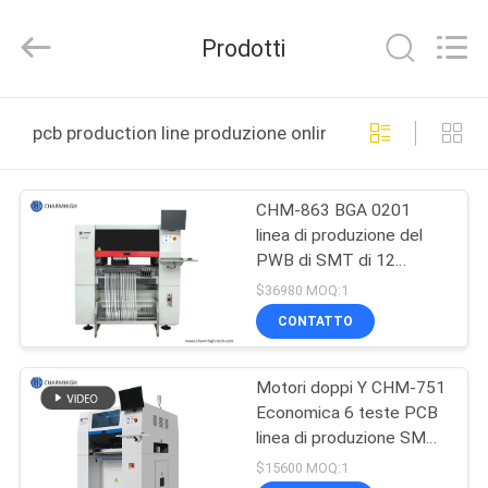
2016
-
2026
Prodotti
CHARMHIGH
TECHNOLOGY
LIMITED.
All
CASA
Rights
Reserved.
pcb production line produzione online
PRODOTTI
CHM-863 BGA 0201
linea di produzione del
VIDEO
PWB di SMT di 12
alimentatori delle teste
$36980 MOQ:1
100
SU
CONTATTO
DI
Motori doppi Y CHM-751
NOI
Economica 6 teste PCB
linea di produzione SMT
VISITA
Pick and Place Machine
$15600 MOQ:1