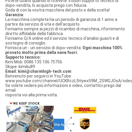
Potete usarlo quando lo ricevete. Il buon supporto tecnico di
dopo-vendita, lo acquista prego con fiducia.
Goda di con la vostra macchina del posto e della scelta!
Garanzia:
La macchina completa ha un periodo di garanzia di 1 anno a
partire da servizio di vita e dell'acquisto.
Forniamo sempre ai pezzi di ricambio di macchina, rifornimento
diretto affidabile della fabbrica.
Forniamo Q/A online ed il servizio tecnico d'analisi guasti e di
sostegno di consiglio.
Fornisca un - un servizio di dopo-vendita.
Ogni macchina 100%
provato molto prima della nave fuori.
Supporto tecnico:
Kimi Mob: 0086 135 106 75756
Skype: kimiliu89
Email: kimi@charmhigh-tech.com
Benvenuto per seguirci in YouTube:
www.youtube.com/channel/UCKRczL5Hywx59M_2SWGJOsA/vide
Se volete vedere più informazioni e video, contattici prego dal
email.
risposta voi alla prima volta.