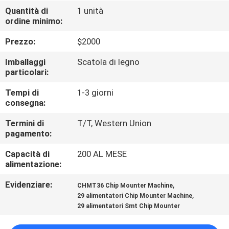
ALLA
Quantità di
1 unità
ordine minimo:
FABBRICA
Prezzo:
$2000
CONTROLLO
Imballaggi
Scatola di legno
DELLA
particolari:
QUALITÀ
Tempi di
1-3 giorni
consegna:
CONTATTACI
Termini di
T/T, Western Union
pagamento:
Capacità di
200 AL MESE
NOTIZIA
alimentazione:
Evidenziare:
,
CHMT36 Chip Mounter Machine
SHOPPING
,
29 alimentatori Chip Mounter Machine
ON
29 alimentatori Smt Chip Mounter
LINE