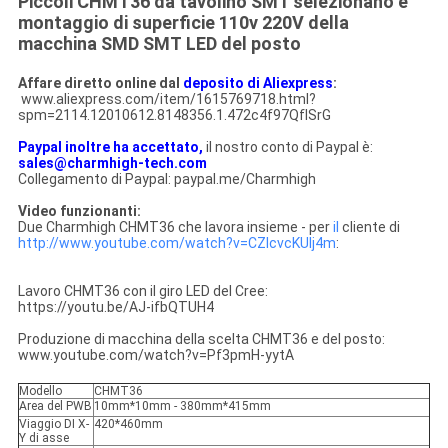
Piccoli CHMT36 da tavolino SMT selezionano e
montaggio di superficie
110v 220V
della
macchina SMD SMT LED
del
posto
Affare diretto online dal
deposito di Aliexpress
:
www.aliexpress.com/item/1615769718.html?
spm=2114.12010612.8148356.1.472c4f97QfISrG
Paypal inoltre ha accettato,
il nostro conto di Paypal è:
sales@charmhigh-tech.com
Collegamento di Paypal: paypal.me/Charmhigh
Video funzionanti:
Due Charmhigh CHMT36 che lavora insieme - per
il
cliente di
http://www.youtube.com/watch?v=CZIcvcKUIj4m
:
Lavoro CHMT36 con il giro LED del Cree:
https://youtu.be/AJ-ifbQTUH4
Produzione di macchina della scelta CHMT36 e del posto:
www.youtube.com/watch?v=Pf3pmH-yytA
Modello
CHMT36
Area del PWB
10mm*10mm - 380mm*415mm
Viaggio DI X-
420*460mm
Y di asse