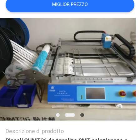
MIGLIOR PREZZO
MAPPA
DEL
SITO
POLITICA
SULLA
PRIVACY
Descrizione di prodotto