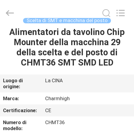
2016
-
2026
CHARMHIGH
TECHNOLOGY
Scelta di SMT e macchina del posto
LIMITED.
All
Alimentatori da tavolino Chip
CASA
Rights
Reserved.
Mounter della macchina 29
PRODOTTI
della scelta e del posto di
CHMT36 SMT SMD LED
VIDEO
Luogo di
La CINA
origine:
SU
DI
Marca:
Charmhigh
NOI
Certificazione:
CE
Numero di
CHMT36
VISITA
modello: