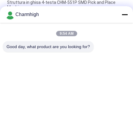
Struttura in ghisa 4-testa CHM-551P SMD Pick and Place
Machine
Charmhigh
Modulo TC06 di precisione elevata con design stretto,
macchina SMT pick and place, 6 teste, supporta 01005
9:54 AM
Charmhigh TM08 Macchina per il posizionamento del
montatore di chip SMT di produzione PCBA CPK≥1.0
Good day, what product are you looking for?
Categorie popolari
Tutti
Scelta Di SMT E 
Linea Di Produzione 
Macchina Del Posto
Di SMT
Stampante Dello 
Forno Di Riflusso Di 
Stampino
SMT
Piccola Macchina Di 
Alimentatore Di SMT
SMT
Scelta Dello Smd E 
Catena Di 