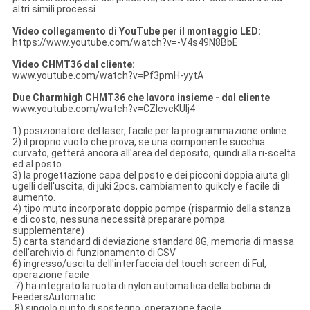
altri simili processi.
Video collegamento di YouTube per il montaggio LED:
https://www.youtube.com/watch?v=-V4s49N8BbE
Video CHMT36 dal cliente:
www.youtube.com/watch?v=Pf3pmH-yytA
Due Charmhigh CHMT36 che lavora insieme - dal cliente
www.youtube.com/watch?v=CZIcvcKUIj4
1) posizionatore del laser, facile per la programmazione online.
2) il proprio vuoto che prova, se una componente succhia
curvato, getterà ancora all'area del deposito, quindi alla ri-scelta
ed al posto.
3) la progettazione capa del posto e dei picconi doppia aiuta gli
ugelli dell'uscita, di juki 2pcs, cambiamento quikcly e facile di
aumento.
4) tipo muto incorporato doppio pompe (risparmio della stanza
e di costo, nessuna necessità preparare pompa
supplementare)
5) carta standard di deviazione standard 8G, memoria di massa
dell'archivio di funzionamento di CSV
6) ingresso/uscita dell'interfaccia del touch screen di Ful,
operazione facile
7) ha integrato la ruota di nylon automatica della bobina di
FeedersAutomatic
8) singolo punto di sostegno, operazione facile.