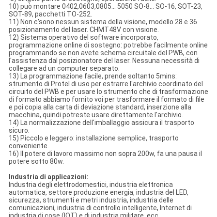
10) può montare 0402,0603,0805… 5050 SO-8… SO-16, SOT-23,
SOT-89, pacchetti TO-252.
11) Non c'sono nessun sistema della visione, modello 28 e 36
posizionamento del laser. CHMT48V con visione.
12) Sistema operativo del software incorporato,
programmazione online di sostegno: potrebbe facilmente online
programmando se non avete schema circuitale del PWB, con
l'assistenza dal posizionatore del laser. Nessuna necessità di
collegare ad un computer separato.
13) La programmazione facile, prende soltanto 5mins:
strumento di Protel di uso per estrarre l'archivio coordinato del
circuito del PWB e per usare lo strumento che di trasformazione
di formato abbiamo fornito voi per trasformare il formato di file
e poi copia alla carta di deviazione standard, inserzione alla
macchina, quindi potreste usare direttamente l'archivio.
14) La normalizzazione dell'imballaggio assicura il trasporto
sicuro.
15) Piccolo e leggero: installazione semplice, trasporto
conveniente.
16) Il potere di lavoro massimo non sopra 200w, fa una pausa il
potere sotto 80w.
Industria di applicazioni:
Industria degli elettrodomestici, industria elettronica
automatica, settore produzione energia, industria del LED,
sicurezza, strumenti e metri industria, industria delle
comunicazioni, industria di controllo intelligente, Internet di
industria di cose (IOT) e di industria militare, ecc.