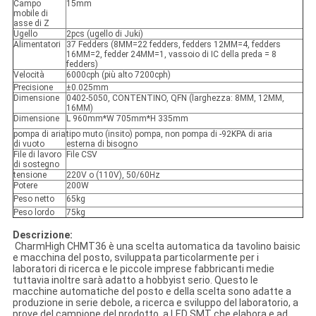
Campo
15mm
mobile di
asse di Z
Ugello
2pcs (ugello di Juki)
Alimentatori
37 Fedders (8MM=22 fedders, fedders 12MM=4, fedders
16MM=2, fedder 24MM=1, vassoio di IC della preda = 8
fedders)
Velocità
6000cph (più alto 7200cph)
Precisione
±0.025mm
Dimensione
0402-5050, CONTENTINO, QFN (larghezza: 8MM, 12MM,
16MM)
Dimensione
L 960mm*W 705mm*H 335mm
pompa di aria
tipo muto (insito) pompa, non pompa di -92KPA di aria
di vuoto
esterna di bisogno
File di lavoro
File CSV
di sostegno
tensione
220V o (110V), 50/60Hz
Potere
200W
Peso netto
65kg
Peso lordo
75kg
Descrizione:
CharmHigh CHMT36 è una scelta automatica da tavolino baisic
e macchina del posto, sviluppata particolarmente per i
laboratori di ricerca e le piccole imprese fabbricanti medie
tuttavia inoltre sarà adatto a hobbyist serio. Questo le
macchine automatiche del posto e della scelta sono adatte a
produzione in serie debole, a ricerca e sviluppo del laboratorio, a
prove del campione del prodotto, a LED SMT che elabora e ad