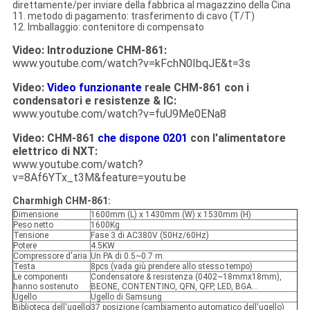
direttamente/per inviare della fabbrica al magazzino della Cina
11. metodo di pagamento: trasferimento di cavo (T/T)
12. Imballaggio: contenitore di compensato
Video: Introduzione CHM-861:
www.youtube.com/watch?v=kFchN0IbqJE&t=3s
Video:
Video funzionante
reale CHM-861 con i
condensatori e resistenze & IC:
www.youtube.com/watch?v=fuU9Me0ENa8
Video: CHM-861
che dispone 0201
con l'alimentatore
elettrico di NXT:
www.youtube.com/watch?
v=8Af6YTx_t3M&feature=youtu.be
Charmhigh CHM-861:
Dimensione
1600mm (L) x 1430mm (W) x 1530mm (H)
Peso netto
1600Kg
Tensione
Fase 3 di AC380V (50Hz/60Hz)
Potere
4.5KW
Compressore d'aria
Un PA di 0.5~0.7 m.
Testa
8pcs (vada giù prendere allo stesso tempo)
Le componenti
Condensatore & resistenza (0402~18mmx18mm),
hanno sostenuto
BEONE, CONTENTINO, QFN, QFP, LED, BGA…
Ugello
Ugello di Samsung
Biblioteca dell'ugello
37 posizione (cambiamento automatico dell'ugello)