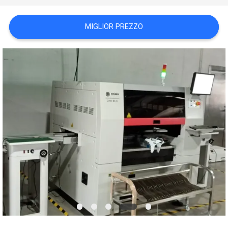
MAPPA
MIGLIOR PREZZO
DEL
SITO
POLITICA
SULLA
PRIVACY