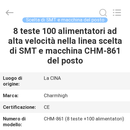
2016
-
2026
CHARMHIGH
TECHNOLOGY
Scelta di SMT e macchina del posto
LIMITED.
All
8 teste 100 alimentatori ad
CASA
Rights
Reserved.
alta velocità nella linea scelta
PRODOTTI
di SMT e macchina CHM-861
del posto
VIDEO
Luogo di
La CINA
origine:
SU
DI
Marca:
Charmhigh
NOI
Certificazione:
CE
Numero di
CHM-861 (8 teste +100 alimentatori)
VISITA
modello: