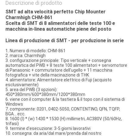
Descrizione di prodotto
SMT ad alta velocità perfetto Chip Mounter
Charmhigh CHM-861
Scelta di SMT di 8 alimentatori delle teste 100 e
macchina in-linea automatiche piene del posto
Linea di produzione di SMT - per produzione in serie
1. Numero di modello: CHM-861
2. marca: Charmhigh
3. configurazione principale: Tipo verticale + consegna
automatica del PWB + 8 teste 100 alimentatori + servomotore
di Panasonic + commutatore dell'ugello + 11 macchina
fotografica + vite della macinazione di THK
4. alimentatore: Alimentatore elettrico di Fuji (acquisto
esclusivamente)
5. area del PWB (3 opzioni):
450*380mm/600*380mm/1200*380mm
6. viene con il computer & la tastiera & il topo con il sistema di
Windows
7. componente: 0201, 0402-5050, CONTENTINO, QFN, TQFP,
BGA… ecc.
8. 1600 (l) * (w) 1430 * 1530 (H) millimetri, AC380V (50/60Hz,
trifasi)
9. termine d'esecuzione: 3-5 giorni lavorativi
10. consegna: da aria/dal mare/prenda dal nostro