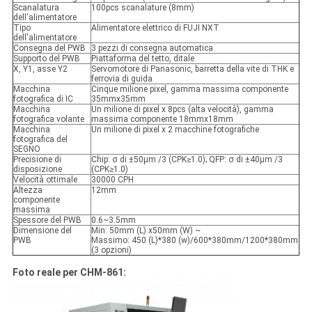
Scanalatura
100pcs scanalature (8mm)
dell'alimentatore
Tipo
Alimentatore elettrico di FUJI NXT
dell'alimentatore
Consegna del PWB
3 pezzi di consegna automatica
Supporto del PWB
Piattaforma del tetto, ditale
X, Y1, asse Y2
Servomotore di Panasonic, barretta della vite di THK e
ferrovia di guida
Macchina
Cinque milione pixel, gamma massima componente
fotografica di IC
35mmx35mm
Macchina
Un milione di pixel x 8pcs (alta velocità), gamma
fotografica volante
massima componente 18mmx18mm
Macchina
Un milione di pixel x 2 macchine fotografiche
fotografica del
SEGNO
Precisione di
Chip: σ di ±50μm /3 (CPK≥1.0); QFP: σ di ±40μm /3
disposizione
(CPK≥1.0)
Velocità ottimale
30000 CPH
Altezza
12mm
componente
massima
Spessore del PWB
0.6~3.5mm
Dimensione del
Min: 50mm (L) x50mm (W) ~
PWB
Massimo: 450 (L)*380 (w)/600*380mm/1200*380mm
(3 opzioni)
Foto reale per CHM-861: