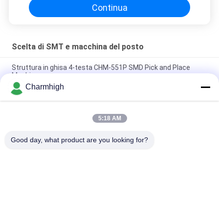
Continua
Scelta di SMT e macchina del posto
Struttura in ghisa 4-testa CHM-551P SMD Pick and Place
Machine
Charmhigh
Modulo TC06 di precisione elevata con design stretto,
macchina SMT pick and place, 6 teste, supporta 01005
5:18 AM
Charmhigh TM08 Macchina per il posizionamento del
montatore di chip SMT di produzione PCBA CPK≥1.0
Good day, what product are you looking for?
Categorie popolari
Tutti
Scelta Di SMT E 
Linea Di Produzione 
Macchina Del Posto
Di SMT
Stampante Dello 
Forno Di Riflusso Di 