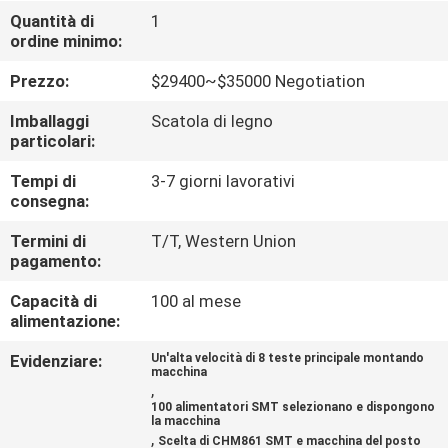
ALLA
Quantità di
1
ordine minimo:
FABBRICA
Prezzo:
$29400~$35000 Negotiation
CONTROLLO
Imballaggi
Scatola di legno
DELLA
particolari:
QUALITÀ
Tempi di
3-7 giorni lavorativi
consegna:
CONTATTACI
Termini di
T/T, Western Union
pagamento:
Capacità di
100 al mese
NOTIZIA
alimentazione:
Evidenziare:
Un'alta velocità di 8 teste principale montando
SHOPPING
macchina
,
ON
100 alimentatori SMT selezionano e dispongono
la macchina
LINE
,
Scelta di CHM861 SMT e macchina del posto