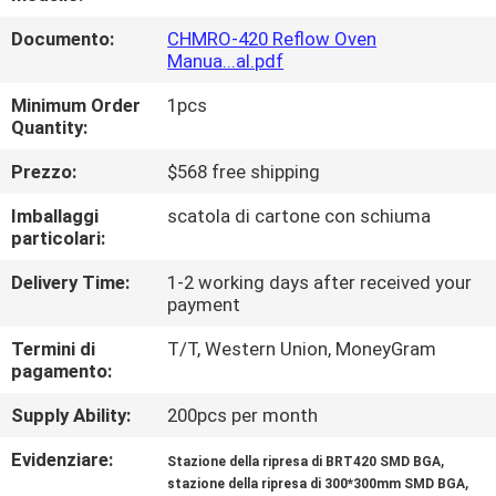
ALLA
Documento:
CHMRO-420 Reflow Oven
FABBRICA
Manua...al.pdf
Minimum Order
1pcs
CONTROLLO
Quantity:
DELLA
Prezzo:
$568 free shipping
QUALITÀ
Imballaggi
scatola di cartone con schiuma
particolari:
CONTATTACI
Delivery Time:
1-2 working days after received your
payment
NOTIZIA
Termini di
T/T, Western Union, MoneyGram
pagamento:
SHOPPING
Supply Ability:
200pcs per month
ON
Evidenziare:
,
Stazione della ripresa di BRT420 SMD BGA
LINE
,
stazione della ripresa di 300*300mm SMD BGA