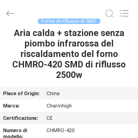
2016
-
2026
CHARMHIGH
TECHNOLOGY
Forno di riflusso di SMT
LIMITED.
All
Aria calda + stazione senza
CASA
Rights
Reserved.
piombo infrarossa del
PRODOTTI
riscaldamento del forno
CHMRO-420 SMD di riflusso
VIDEO
2500w
SU
Place of Origin:
China
DI
Marca:
Charmhigh
NOI
Certificazione:
CE
VISITA
Numero di
CHMRO-420
modello: