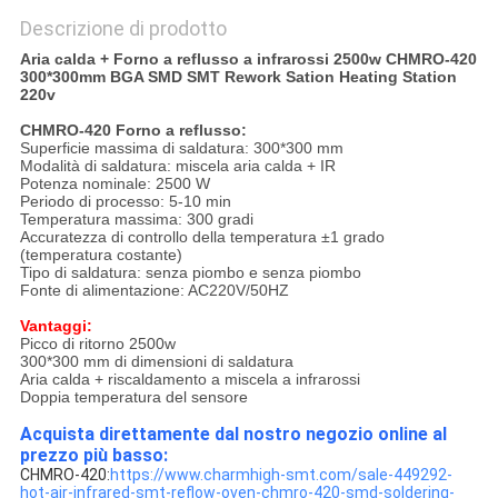
Descrizione di prodotto
Aria calda + Forno a reflusso a infrarossi 2500w CHMRO-420
300*300mm BGA SMD SMT Rework Sation Heating Station
220v
CHMRO-420 Forno a reflusso:
Superficie massima di saldatura: 300*300 mm
Modalità di saldatura: miscela aria calda + IR
Potenza nominale: 2500 W
Periodo di processo: 5-10 min
Temperatura massima: 300 gradi
Accuratezza di controllo della temperatura ±1 grado
(temperatura costante)
Tipo di saldatura: senza piombo e senza piombo
Fonte di alimentazione: AC220V/50HZ
Vantaggi:
Picco di ritorno 2500w
300*300 mm di dimensioni di saldatura
Aria calda + riscaldamento a miscela a infrarossi
Doppia temperatura del sensore
Acquista direttamente dal nostro negozio online al
prezzo più basso:
CHMRO-420:
https://www.charmhigh-smt.com/sale-449292-
hot-air-infrared-smt-reflow-oven-chmro-420-smd-soldering-