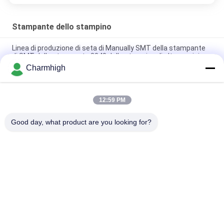
Stampante dello stampino
Linea di produzione di seta di Manually SMT della stampante
di SMT della stampante 3040 dello stampino di alta precisione
Charmhigh
La lega per saldatura automatica dei semi incolla la
stampante 3250, la stampatrice dello schermo 320*500mm
12:59 PM
E6 Stampante SMT Automatica Completa per Pasta Saldante
600x350mm Macchina per Serigrafia
Good day, what product are you looking for?
Categorie popolari
Tutti
Scelta Di SMT E 
Linea Di Produzione 
Macchina Del Posto
Di SMT
Stampante Dello 
Forno Di Riflusso Di 
Stampino
SMT