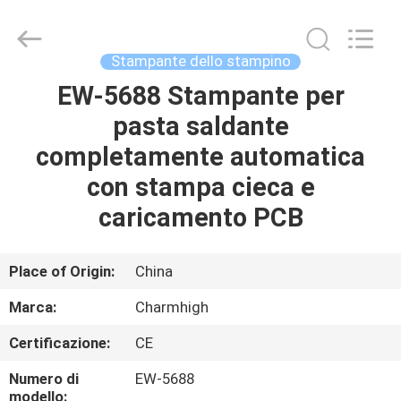
2016
-
2026
CHARMHIGH
TECHNOLOGY
Stampante dello stampino
LIMITED.
All
EW-5688 Stampante per
CASA
Rights
Reserved.
pasta saldante
PRODOTTI
completamente automatica
con stampa cieca e
VIDEO
caricamento PCB
SU
Place of Origin:
China
DI
Marca:
Charmhigh
NOI
Certificazione:
CE
VISITA
Numero di
EW-5688
modello: