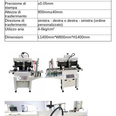
Precisione di
±0.05mm
stampa
Altezza di
900mm±40mm
trasferimento
Direzione di
sinistra - destra o destra - sinistra (ordine
trasferimento
personalizzato)
Utilizzo aria
4-6kg/cm²
Dimensioni
L1400mm*W800mm*H1400mm