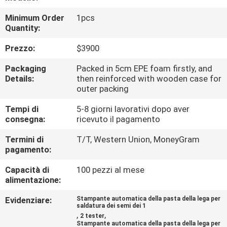
ALLA
Minimum Order
1pcs
FABBRICA
Quantity:
Prezzo:
$3900
CONTROLLO
Packaging
Packed in 5cm EPE foam firstly, and
DELLA
Details:
then reinforced with wooden case for
QUALITÀ
outer packing
Tempi di
5-8 giorni lavorativi dopo aver
consegna:
ricevuto il pagamento
CONTATTACI
Termini di
T/T, Western Union, MoneyGram
pagamento:
NOTIZIA
Capacità di
100 pezzi al mese
alimentazione:
SHOPPING
Evidenziare:
Stampante automatica della pasta della lega per
ON
saldatura dei semi dei 1
,
,
2 tester
LINE
Stampante automatica della pasta della lega per