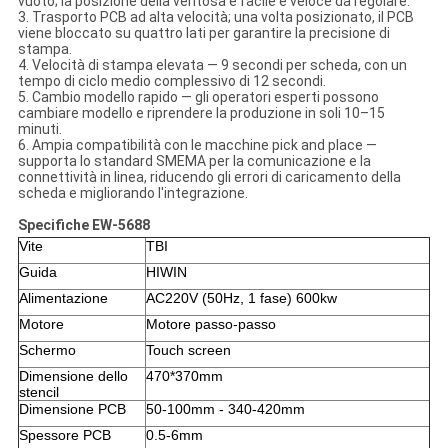
vuoto; la posizione della ventosa è facile e veloce da regolare.
3. Trasporto PCB ad alta velocità; una volta posizionato, il PCB
viene bloccato su quattro lati per garantire la precisione di
stampa.
4. Velocità di stampa elevata — 9 secondi per scheda, con un
tempo di ciclo medio complessivo di 12 secondi.
5. Cambio modello rapido — gli operatori esperti possono
cambiare modello e riprendere la produzione in soli 10–15
minuti.
6. Ampia compatibilità con le macchine pick and place —
supporta lo standard SMEMA per la comunicazione e la
connettività in linea, riducendo gli errori di caricamento della
scheda e migliorando l'integrazione.
Specifiche EW-5688
Vite
TBI
Guida
HIWIN
Alimentazione
AC220V (50Hz, 1 fase) 600kw
Motore
Motore passo-passo
Schermo
Touch screen
Dimensione dello
470*370mm
stencil
Dimensione PCB
50-100mm - 340-420mm
Spessore PCB
0.5-6mm