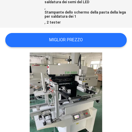
saldatura dei semi del LED
,
Stampante dello schermo della pasta della lega
MAPPA
per saldatura dei 1
,
2 tester
DEL
SITO
MIGLIOR PREZZO
POLITICA
SULLA
PRIVACY