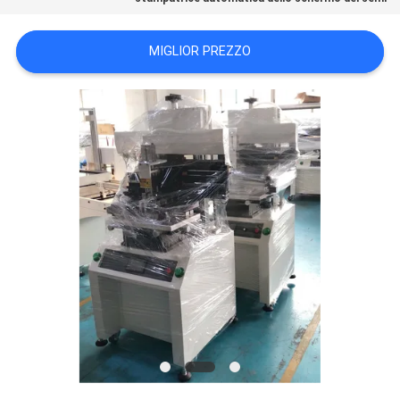
MAPPA
MIGLIOR PREZZO
DEL
SITO
POLITICA
SULLA
PRIVACY