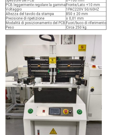
Spessore del PCB
0~100 mm
PCB leggermente regolare la gamma
Fronte/Lato +10 mm
Voltaggio
1PAC220V 50/60HZ
Altezza del tavolo da stampa
850 ± 20 mm
Precisione di ripetizione
± 0,01 mm
Modalità di posizionamento del PCB
Fuori/buco di riferimento
Peso
Circa 250 kg.