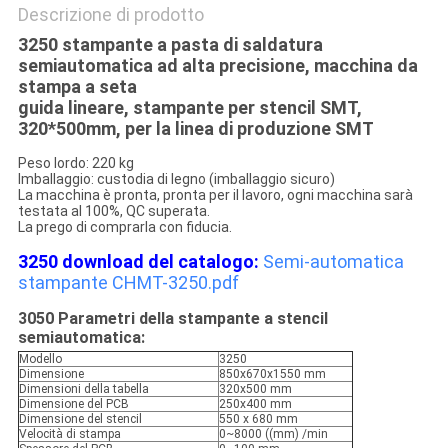
Descrizione di prodotto
3250 stampante a pasta di saldatura
semiautomatica ad alta precisione, macchina da
stampa a seta
guida lineare, stampante per stencil SMT,
320*500mm, per la linea di produzione SMT
Peso lordo: 220 kg
Imballaggio: custodia di legno (imballaggio sicuro)
La macchina è pronta, pronta per il lavoro, ogni macchina sarà
testata al 100%, QC superata.
La prego di comprarla con fiducia.
3250 download del catalogo:
Semi-automatica
stampante CHMT-3250.pdf
3050 Parametri della stampante a stencil
semiautomatica:
Modello
3250
Dimensione
850x670x1550 mm
Dimensioni della tabella
320x500 mm
Dimensione del PCB
250x400 mm
Dimensione del stencil
550 x 680 mm
Velocità di stampa
0~8000 ((mm) /min