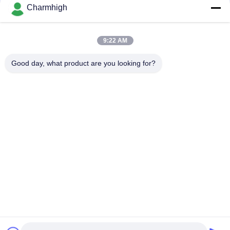
Charmhigh
La lega per saldatura automatica dei semi incolla la
stampante 3250, la stampatrice dello schermo 320*500mm
9:22 AM
E6 Stampante SMT Automatica Completa per Pasta Saldante
600x350mm Macchina per Serigrafia
Good day, what product are you looking for?
Categorie popolari
Tutti
Scelta Di SMT E 
Linea Di Produzione 
Macchina Del Posto
Di SMT
Stampante Dello 
Forno Di Riflusso Di 
Stampino
SMT
Piccola Macchina Di 
Alimentatore Di SMT
SMT
Scelta Dello Smd E 
Catena Di 
Macchina Del Posto
Montaggio Del PWB