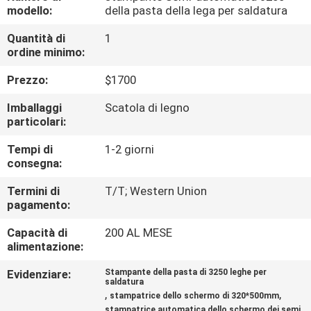
ALLA
modello:
della pasta della lega per saldatura
FABBRICA
Quantità di
1
ordine minimo:
CONTROLLO
Prezzo:
$1700
DELLA
Imballaggi
Scatola di legno
QUALITÀ
particolari:
Tempi di
1-2 giorni
consegna:
CONTATTACI
Termini di
T/T; Western Union
pagamento:
NOTIZIA
Capacità di
200 AL MESE
alimentazione:
SHOPPING
Evidenziare:
Stampante della pasta di 3250 leghe per
ON
saldatura
,
,
stampatrice dello schermo di 320*500mm
LINE
stampatrice automatica dello schermo dei semi