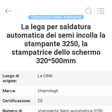
2016
-
2026
CHARMHIGH
TECHNOLOGY
Stampante dello stampino
LIMITED.
All
La lega per saldatura
CASA
Rights
Reserved.
automatica dei semi incolla la
PRODOTTI
stampante 3250, la
stampatrice dello schermo
VIDEO
320*500mm
SU
Luogo di
La CINA
origine:
DI
NOI
Marca:
Charmhigh
Certificazione:
CE
VISITA
Numero di
stampante Semi-automatica 3250