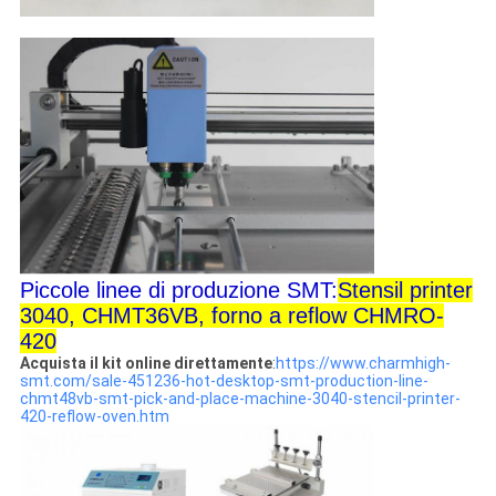
Piccole linee di produzione SMT:
Stensil printer
3040, CHMT36VB, forno a reflow CHMRO-
420
Acquista il kit online direttamente
:
https://www.charmhigh-
smt.com/sale-451236-hot-desktop-smt-production-line-
chmt48vb-smt-pick-and-place-machine-3040-stencil-printer-
420-reflow-oven.htm