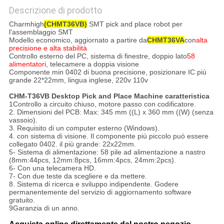
Descrizione di prodotto
Charmhigh
(CHMT36VB)
SMT pick and place robot per
l'assemblaggio SMT
Modello economico, aggiornato a partire da
CHMT36VA
con
alta
precisione e alta stabilità
Controllo esterno del PC, sistema di finestre, doppio lato
58
alimentatori
, telecamere a doppia visione
Componente min 0402 di buona precisione, posizionare IC più
grande 22*22mm, lingua inglese, 220v 110v
CHM-T36VB Desktop Pick and Place Machine caratteristica
1Controllo a circuito chiuso, motore passo con codificatore.
2. Dimensioni del PCB: Max: 345 mm ((L) x 360 mm ((W) (senza
vassoio).
3. Requisito di un computer esterno (Windows).
4. con sistema di visione. Il componente più piccolo può essere
collegato 0402. il più grande: 22x22mm.
5- Sistema di alimentazione: 58 pile ad alimentazione a nastro
(8mm:44pcs, 12mm:8pcs, 16mm:4pcs, 24mm:2pcs).
6- Con una telecamera HD.
7- Con due teste da scegliere e da mettere.
8. Sistema di ricerca e sviluppo indipendente. Godere
permanentemente del servizio di aggiornamento software
gratuito.
9Garanzia di un anno.