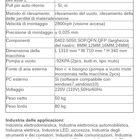
dell'asse Z
Pull pin auto-ritorno
- Sì, sì.
Metodo di rilevamento
rilevamento del vuoto, rilevamento della
delle perdite di materiale
visione
Velocità di montaggio
2800cph (visione accesa)
Precisione di montaggio
± 0,025 mm
Componenti
0402-5050,SOP,QFN,QFP (larghezza
del nastro: 8MM,12MM,16MM,24MM)
Dimensione della
L 1310 mm * W 710 mm * H 340 mm
macchina
Pompa a vuoto
-92KPA (2pcs, built-in, tipo muto)
Fonte di aria esterna
Non c' è bisogno (pompa a vuoto mute
incorporata nella macchina 2pcs)
PC esterno
Sì (software compatibile con
windows7,windows10)
Voltaggio
220V (110V),50Hz/60Hz
Peso netto
50 kg
Peso lordo
80 kg
Industria delle applicazioni:
Industria elettrodomestica, Industria elettronica automobilistica,
Industria elettrica, Industria LED, sicurezza, Industria degli
strumenti e dei contatori, Industria delle comunicazioni, Industria