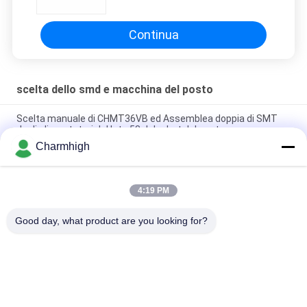
del posto
Continua
scelta dello smd e macchina del posto
Scelta manuale di CHMT36VB ed Assemblea doppia di SMT
degli alimentatori del lato 58 del robot del posto
Charmhigh
2 scelta degli alimentatori CHMT48VB Benchtop SMD delle
teste 58 e robot tutto del posto in un Chip Mounter
4:19 PM
Compatto Industrial SMD Pick and Place Machine TC06 Chip
Mounter per la linea di assemblaggio PCB
Good day, what product are you looking for?
Categorie popolari
Tutti
Scelta Di SMT E 
Linea Di Produzione 
Macchina Del Posto
Di SMT