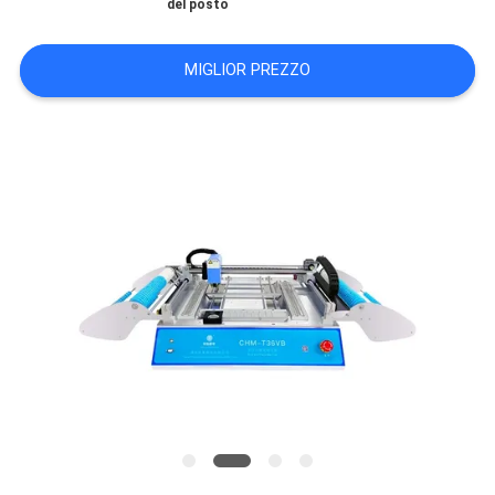
del posto
MAPPA
MIGLIOR PREZZO
DEL
SITO
POLITICA
SULLA
PRIVACY