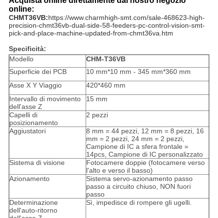
Acquista online direttamente dal nostro negozio
online:
CHMT36VB:
https://www.charmhigh-smt.com/sale-468623-high-
precision-chmt36vb-dual-side-58-feeders-pc-control-vision-smt-
pick-and-place-machine-updated-from-chmt36va.htm
Specificità:
Modello
CHM-T36VB
Superficie dei PCB
10 mm*10 mm - 345 mm*360 mm
Asse X Y Viaggio
420*460 mm
Intervallo di movimento
15 mm
dell'asse Z
Capelli di
2 pezzi
posizionamento
Aggiustatori
8 mm = 44 pezzi, 12 mm = 8 pezzi, 16
mm = 2 pezzi, 24 mm = 2 pezzi,
Campione di IC a sfera frontale =
14pcs, Campione di IC personalizzato
Sistema di visione
Fotocamere doppie (fotocamere verso
l'alto e verso il basso)
Azionamento
Sistema servo-azionamento passo
passo a circuito chiuso, NON fuori
passo
Determinazione
Sì, impedisce di rompere gli ugelli.
dell'auto-ritorno