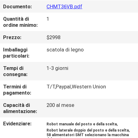
ALLA
Documento:
CHMT36VB.pdf
FABBRICA
Quantità di
1
ordine minimo:
CONTROLLO
Prezzo:
$2998
DELLA
Imballaggi
scatola di legno
QUALITÀ
particolari:
Tempi di
1-3 giorni
CONTATTACI
consegna:
Termini di
T/T,Paypal,Western Union
pagamento:
NOTIZIA
Capacità di
200 al mese
alimentazione:
SHOPPING
ON
Evidenziare:
,
Robot manuale del posto e della scelta
,
Robot laterale doppio del posto e della scelta
LINE
58 alimentatori SMT selezionano la macchina