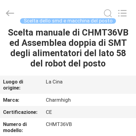
2016
-
2026
CHARMHIGH
TECHNOLOGY
Scelta dello smd e macchina del posto
LIMITED.
All
Scelta manuale di CHMT36VB
CASA
Rights
Reserved.
ed Assemblea doppia di SMT
PRODOTTI
degli alimentatori del lato 58
del robot del posto
VIDEO
Luogo di
La Cina
origine:
SU
DI
Marca:
Charmhigh
NOI
Certificazione:
CE
Numero di
CHMT36VB
VISITA
modello: