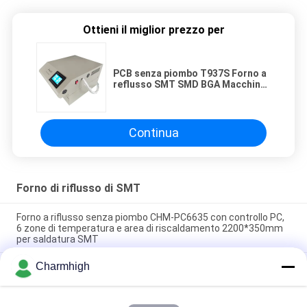
Ottieni il miglior prezzo per
PCB senza piombo T937S Forno a
reflusso SMT SMD BGA Macchina
di saldatura a reflusso Infrarosso
IC riscaldatore
Continua
Forno di riflusso di SMT
Forno a riflusso senza piombo CHM-PC6635 con controllo PC,
6 zone di temperatura e area di riscaldamento 2200*350mm
per saldatura SMT
Charmhigh
CHM-F830 Forno a reflusso SMT verticale con 8 zone temp
1400*300 mm
CHM-6635 Forno a rifusione 6 zone di temperatura