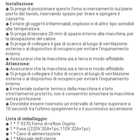
Installazione:
◆ Si prega di posizionare questo forno a riversamento sul piano
piatto del tavolo, riservando spazio per tirare e spingere il
cassetto.
◆ Evitate gli oggetti infiammabili, esplosivi e di altro tipo sensibili
alla temperatura.
◆ Si prega di lasciare 20 mm di spazio intorno alla macchina, per
la dissipazione del calore.
◆ Si prega di collegare il gas di scarico al luogo di ventilazione
esterna o al dispositivo di recupero per evitare l'inquinamento
interno.
◆ Assicurarsi che la macchina sia a terra in modo affidabile.
Attenzione:
◆ Assicurarsi che la macchina sia a terra in modo affidabile.
◆ Si prega di collegare il tubo di scarico al luogo di ventilazione
esterna o al dispositivo di recupero per evitare l'inquinamento
interno.
◆ Il materiale isolante termico della macchina è stato
strettamente protetto, non è consentito smontare la macchina
senza protezione.
◆ Dovrebbe essere riservato un intervallo di tempo superiore a
10 secondi tra l'ultimo spegnimento e il successivo accensione.
Lista di imballaggio:
◆ 1 * T-937S Forno di reflow Ospite.
◆ 1 * Fuse ((220V:20A×1pc;110V:32A×1pc).
◆ 1 * Cavo di alimentazione.
◆ 1 * Manuale dell'utente