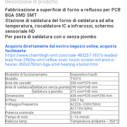
Descrizione di prodotto
Fabbricazione a superficie di forno a reflusso per PCB
BGA SMD SMT
Stazione di saldatura del forno di saldatura ad alta
temperatura, riscaldatore IC a infrarossi, schermo
sensoriale HD
Per pasta di saldatura con o senza piombo
Acquista direttamente dal nostro negozio online, acquista
facilmente:
https://www.charmhigh-smt.com/sale-483257-t937s-leaded-
lead-free-2960w-smt-reflow-oven-touch-screen-infrared-ic-
heater-350x370mm-bga-smd-heating-station.htm
Modalità di funzionamento
Dispositivo touch
Modello
T937S
Area dei cassetti
350 mm*370 mm
Area di saldatura
Saldatura senza piombo
290 mm*345 mm
Saldatura a piombo
315 mm*345 mm
Dimensione
438 mm*535 mm*290 mm
N.Peso
200,7 kg
Voltaggio/Frequenza
AC220~230V/50Hz
AC110V/60Hz
Potenza nominale
2960W
Tempo di ciclo
2~16 minuti
Rabizza temp.
Temperatura ambiente ~ 350°C