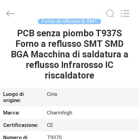
2016
-
2026
CHARMHIGH
TECHNOLOGY
Forno di riflusso di SMT
LIMITED.
All
PCB senza piombo T937S
CASA
Rights
Reserved.
Forno a reflusso SMT SMD
PRODOTTI
BGA Macchina di saldatura a
reflusso Infrarosso IC
VIDEO
riscaldatore
SU
Luogo di
Cina
origine:
DI
NOI
Marca:
Charmhigh
Certificazione:
CE
VISITA
Numero di
T937S