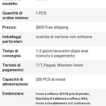
ALLA
modello:
FABBRICA
Quantità di
1 PCS
ordine minimo:
CONTROLLO
Prezzo:
$830 free shipping
DELLA
Imballaggi
scatola di cartone con schiuma
QUALITÀ
particolari:
Tempi di
1-2 giorni lavorativi dopo aver
consegna:
ricevuto il pagamento
CONTATTACI
Termini di
T/T, Paypal, Western Union
pagamento:
NOTIZIA
Capacità di
200 PCS al mese
alimentazione:
SHOPPING
Evidenziare:
,
Forno a reflusso di PCB privi di piombo
ON
,
Macchina di saldatura a reflusso BGA
LINE
Forno a riscaldamento a IC a infrarossi