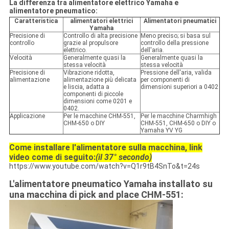
La differenza tra alimentatore elettrico Yamaha e
alimentatore pneumatico:
Caratteristica
alimentatori elettrici
Alimentatori pneumatici
Yamaha
Precisione di
Controllo di alta precisione
Meno preciso; si basa sul
controllo
grazie al propulsore
controllo della pressione
elettrico.
dell'aria.
Velocità
Generalmente quasi la
Generalmente quasi la
stessa velocità
stessa velocità
Precisione di
Vibrazione ridotta,
Pressione dell'aria, valida
alimentazione
alimentazione più delicata
per componenti di
e liscia, adatta a
dimensioni superiori a 0402
componenti di piccole
dimensioni come 0201 e
0402.
Applicazione
Per le macchine CHM-551,
Per le macchine Charmhigh
CHM-650 o DIY
CHM-551, CHM-650 o DIY o
Yamaha YV YG
Come installare l'alimentatore sulla macchina, link
video come di seguito:
(il 37° secondo)
https://www.youtube.com/watch?v=Q1r9tB4SnTo&t=24s
L'alimentatore pneumatico Yamaha installato su
una macchina di pick and place CHM-551: