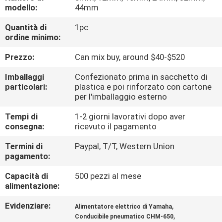
ALLA
modello:
44mm
FABBRICA
Quantità di
1pc
ordine minimo:
CONTROLLO
Prezzo:
Can mix buy, around $40-$520
DELLA
Imballaggi
Confezionato prima in sacchetto di
QUALITÀ
particolari:
plastica e poi rinforzato con cartone
per l'imballaggio esterno
Tempi di
1-2 giorni lavorativi dopo aver
CONTATTACI
consegna:
ricevuto il pagamento
Termini di
Paypal, T/T, Western Union
NOTIZIA
pagamento:
Capacità di
500 pezzi al mese
SHOPPING
alimentazione:
ON
Evidenziare:
,
Alimentatore elettrico di Yamaha
LINE
,
Conducibile pneumatico CHM-650