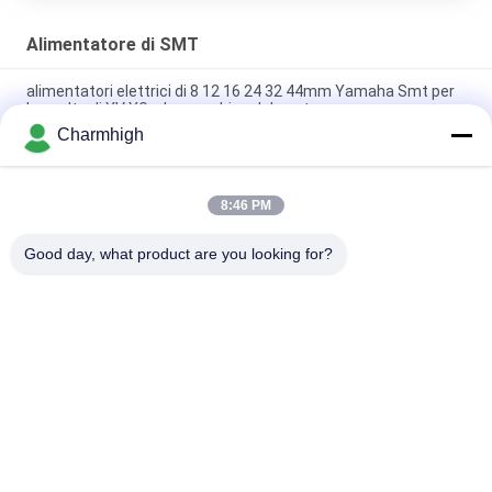
Alimentatore di SMT
alimentatori elettrici di 8 12 16 24 32 44mm Yamaha Smt per
la scelta di YV YG e la macchina del posto
Charmhigh
Alimentatore elettrico 8 di Yamaha 12 16 24mm per la scelta
di DIY e la macchina del posto, macchina di Charmhigh SMT
8:46 PM
Alimentatore elettrico 8/12/16/24mm di Fuji NXT SMT per la
scelta 863 di Charmhigh CHM-860 861 e la macchina del posto
Good day, what product are you looking for?
Categorie popolari
Tutti
Scelta Di SMT E 
Linea Di Produzione 
Macchina Del Posto
Di SMT
Stampante Dello 
Forno Di Riflusso Di 
Stampino
SMT
Piccola Macchina Di 