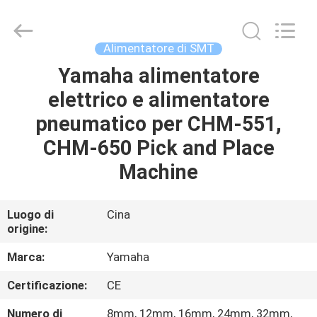
2016
-
2026
CHARMHIGH
TECHNOLOGY
Alimentatore di SMT
LIMITED.
All
Yamaha alimentatore
CASA
Rights
Reserved.
elettrico e alimentatore
PRODOTTI
pneumatico per CHM-551,
CHM-650 Pick and Place
VIDEO
Machine
SU
Luogo di
Cina
origine:
DI
NOI
Marca:
Yamaha
Certificazione:
CE
VISITA
Numero di
8mm, 12mm, 16mm, 24mm, 32mm,