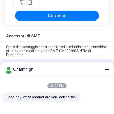
macchine di selezione e
collocazione SMT
CM402/602/NPM di Panasonic
Continua
Accessori di SMT
Carro di stoccaggio per alimentatori in alluminio per macchine
di selezione e collocazione SMT CM402/602/NPM di
Panasonic
Tagliatore automatico di nastro a bobina SMT CHM-780,
Charmhigh
macchina di taglio del nastro a mano per la macchina di pick
and place SMT
Alimentatore di vibrazione/alimentatore del
11:03 PM
bastone/alimentatore della metropolitana per gli accessori di
Charmhigh CHMT36VA 48VA 48VB SMT
Good day, what product are you looking for?
Categorie popolari
Tutti