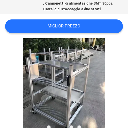
,
,
Camionetti di alimentazione SMT 30pcs
Carrello di stoccaggio a due strati
MAPPA
DEL
MIGLIOR PREZZO
SITO
POLITICA
SULLA
PRIVACY