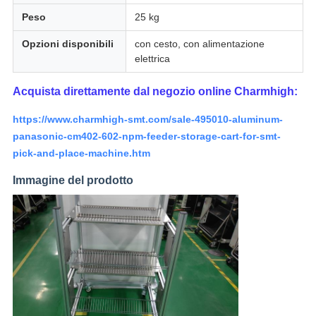
Peso
25 kg
Opzioni disponibili
con cesto, con alimentazione
elettrica
Acquista direttamente dal negozio online Charmhigh:
https://www.charmhigh-smt.com/sale-495010-aluminum-
panasonic-cm402-602-npm-feeder-storage-cart-for-smt-
pick-and-place-machine.htm
Immagine del prodotto