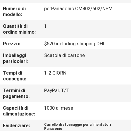
ALLA
Numero di
perPanasonic CM402/602/NPM
FABBRICA
modello:
Quantità di
1
CONTROLLO
ordine minimo:
DELLA
Prezzo:
$520 including shipping DHL
QUALITÀ
Imballaggi
Scatola di cartone
particolari:
CONTATTACI
Tempi di
1-2 GIORNI
consegna:
NOTIZIA
Termini di
PayPal, T/T
pagamento:
SHOPPING
Capacità di
1000 al mese
alimentazione:
ON
Evidenziare:
Carrello di stoccaggio per alimentatori
LINE
Panasonic