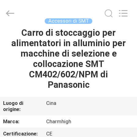
2016
-
2026
CHARMHIGH
TECHNOLOGY
Accessori di SMT
LIMITED.
All
Carro di stoccaggio per
CASA
Rights
Reserved.
alimentatori in alluminio per
PRODOTTI
macchine di selezione e
collocazione SMT
VIDEO
CM402/602/NPM di
Panasonic
SU
DI
Luogo di
Cina
origine:
NOI
Marca:
Charmhigh
VISITA
Certificazione:
CE