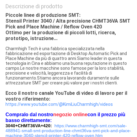
Descrizione di prodotto
Piccole linee di produzione SMT:
Stensil Printer 3040 / Alta precisione CHMT36VA SMT
Pick and Place Machine / Reflow Oven 420
Ottimo per la produzione di piccoli lotti, ricerca,
prototipo, istruzione...
Charmhigh Tech è una fabbrica specializzata nella
fabbricazione ed esportazione di Desktop Automatic Pick and
Place Machine da più di quattro anni.Siamo leader in questa
tecnologia in Cina e abbiamo una buona reputazione in questo
campo.Le nostre macchine sono famose per la loro stabilità,
precisione e velocità, leggerezza e facilità di
funzionamento.Stiamo ancora lavorando duramente sulle
attrezzature SMT per creare più valore per i nostri clienti.
Ecco il nostro canale YouTube di video di lavoro per il
vostro riferimento:
https://www.youtube.com/@KimiLiuCharmhigh/videos
Compralo dal nostro
negozio online
con il prezzo più
basso direttamente:
3040+CHMT36VA+420:
https://www.charmhigh-smt.com/sale-
488941-small-smt-production-line-chmt36va-smt-pick-and-place-
machine-3040-stencil-printer-420-reflow-oven.htm