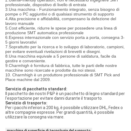
professionale, dispositivo di livello di entrata
3.Una macchina - Funzionamento integrato, senza bisogno di
pompe o PC aggiuntivi o di qualsiasi strumento di supporto
4.Alta precisione e affidabilità, compensano la defezione del
lavoro manuale
5.Cost efficiente, ridurre le spese per possedere una linea di
produzione SMT automatica professionale
6.Express internazionale con servizio porta a porta, consegna 3-
5 giorni lavorativi
7.Soprattutto per la ricerca e lo sviluppo di laboratorio, campioni,
per evitare eventuali rivelazioni di brevetti e disegni.
8.Una macchina equivale a 5 persone di saldatura, facile da
gestire e conveniente.
9.Charmhigh è fornitura di fabbrica, tutte le parti delle nostre
macchine sono ricercate e prodotte da noi stessi.
10. Charmhigh è un produttore professionale di SMT Pick and
Place machine dal 2009.
Servizio di pacchetto standard:
Il pacchetto dei nostri P&P è un pacchetto di legno standard per
l'esportazione per evitare danni durante il trasporto.
Servizio di trasporto:
Per i pacchi inferiori a 200 kg, è possibile utilizzare DHL, Fedex o
altre compagnie espresse. Per grandi quantità, è possibile
utilizzare la consegna via mare.
macchina di superficie di tecnologia del supporto