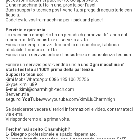
È una macchina tutto in uno, pronta per l'uso!
Buon supporto tecnico post-vendita, si prega di acquistarlo con
fiducia.
Godetevi la vostra macchina per il pick and place!
Servizio e garanzia:
La macchina completa ha un periodo di garanzia di 1 anno dal
momento dell'acquisto e di servizio a vita.
Forniamo sempre pezzi di ricambio di macchine, fabbrica
affidabile fornitura diretta.
Forniamo un servizio online di assistenza e consulenza tecnica.
Fornire un servizio post-vendita uno a uno.
Ogni macchina e'
stata testata al 100% prima della partenza.
Supporto tecnico:
Kimi Mob/ WhatsApp: 0086 135 106 75756
Skype: kimiliu89
E-mail:
kimi@charmhigh-tech.com
Benvenuti a
seguirci.
YouTube
www.youtube.com/kimiLiuCharmhigh
Se desiderate vedere ulteriori informazioni e video, contattateci
via e-mail.
Vi risponderemo alla prima volta.
Perche' hai scelto Charmhigh?
1- Disegno professionale e spazio risparmiato.
2.Utente-friendly operation, non è necessario ingegnere SMT