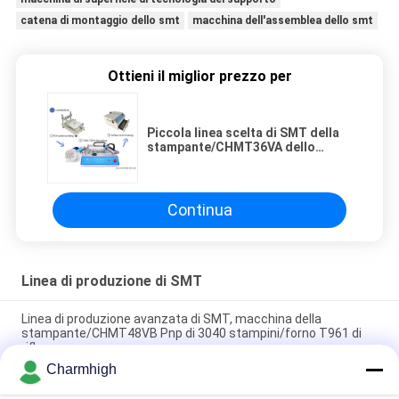
catena di montaggio dello smt
macchina dell'assemblea dello smt
Ottieni il miglior prezzo per
Piccola linea scelta di SMT della
stampante/CHMT36VA dello
stampino e macchina del
posto/forno 420 di riflusso
Continua
Linea di produzione di SMT
Linea di produzione avanzata di SMT, macchina della
stampante/CHMT48VB Pnp di 3040 stampini/forno T961 di
riflusso
Charmhigh
Lunghezza totale 3,5 m Linea di produzione SMT piccola ad
alta precisione 0201, BGA, IC a 144 pin