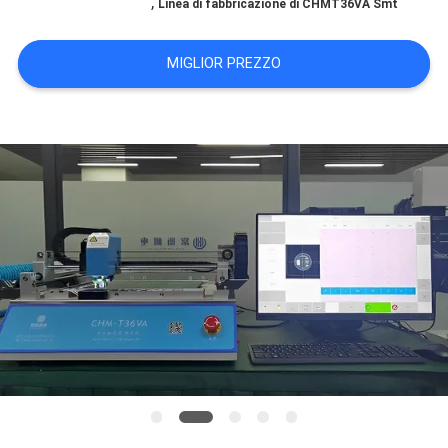
,
Linea di fabbricazione di CHMT36VA Smt
MAPPA
MIGLIOR PREZZO
DEL
SITO
POLITICA
SULLA
PRIVACY