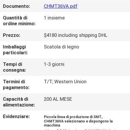
ALLA
Documento:
CHMT36VA.pdf
FABBRICA
Quantità di
1 insieme
ordine minimo:
CONTROLLO
Prezzo:
$4180 including shipping DHL
DELLA
Imballaggi
Scatola di legno
QUALITÀ
particolari:
Tempi di
1-3 giorni
CONTATTACI
consegna:
Termini di
T/T; Western Union
pagamento:
NOTIZIA
Capacità di
200 AL MESE
alimentazione:
SHOPPING
ON
Evidenziare:
,
Piccola linea di produzione di SMT
CHMT36VA selezionano e dispongono la
LINE
macchina