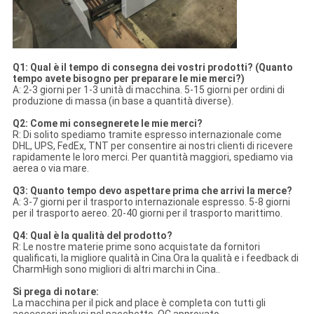
Q1: Qual è il tempo di consegna dei vostri prodotti? (Quanto
tempo avete bisogno per preparare le mie merci?)
A: 2-3 giorni per 1-3 unità di macchina. 5-15 giorni per ordini di
produzione di massa (in base a quantità diverse).
Q2: Come mi consegnerete le mie merci?
R: Di solito spediamo tramite espresso internazionale come
DHL, UPS, FedEx, TNT per consentire ai nostri clienti di ricevere
rapidamente le loro merci. Per quantità maggiori, spediamo via
aerea o via mare.
Q3: Quanto tempo devo aspettare prima che arrivi la merce?
A: 3-7 giorni per il trasporto internazionale espresso. 5-8 giorni
per il trasporto aereo. 20-40 giorni per il trasporto marittimo.
Q4: Qual è la qualità del prodotto?
R: Le nostre materie prime sono acquistate da fornitori
qualificati, la migliore qualità in Cina.Ora la qualità e i feedback di
CharmHigh sono migliori di altri marchi in Cina..
Si prega di notare:
La macchina per il pick and place è completa con tutti gli
accessori inclusi nel pacchetto, QC approvato.