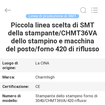
2016
-
2026
CHARMHIGH
TECHNOLOGY
Linea di produzione di SMT
LIMITED.
All
Piccola linea scelta di SMT
CASA
Rights
Reserved.
della stampante/CHMT36VA
PRODOTTI
dello stampino e macchina
del posto/forno 420 di riflusso
VIDEO
Luogo di
La CINA
origine:
SU
DI
Marca:
Charmhigh
NOI
Certificazione:
CE
Numero di
Stampante dello stampino forno di
VISITA
modello:
3040/CHMT36VA/420 riflussi