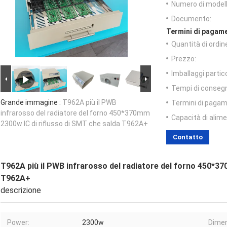
Numero di modell
Documento:
Termini di pagame
Quantità di ordin
Prezzo:
Imballaggi partico
Tempi di conseg
Grande immagine :
T962A più il PWB
Termini di pagam
infrarosso del radiatore del forno 450*370mm
Capacità di alim
2300w IC di riflusso di SMT che salda T962A+
Contatto
T962A più il PWB infrarosso del radiatore del forno 450*37
T962A+
descrizione
Power:
2300w
Dimen