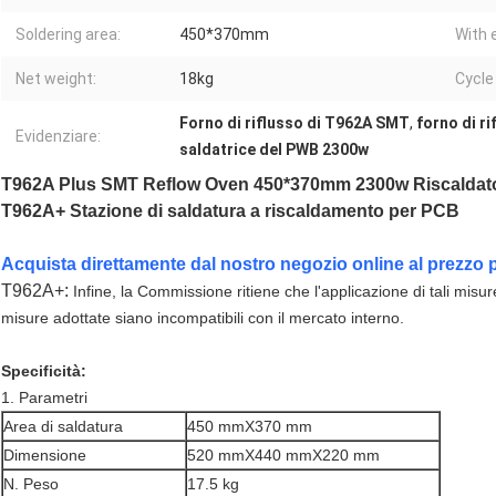
Soldering area:
450*370mm
With 
Net weight:
18kg
Cycle
Forno di riflusso di T962A SMT
,
forno di r
Evidenziare:
saldatrice del PWB 2300w
T962A Plus SMT Reflow Oven 450*370mm 2300w Riscaldator
T962A+ Stazione di saldatura a riscaldamento per PCB
Acquista direttamente dal nostro negozio online al prezzo 
T962A+:
Infine, la Commissione ritiene che l'applicazione di tali misur
misure adottate siano incompatibili con il mercato interno.
Specificità:
1. Parametri
Area di saldatura
450 mmX370 mm
Dimensione
520 mmX440 mmX220 mm
N. Peso
17.5 kg