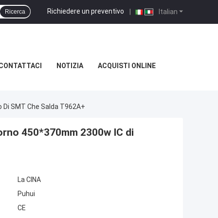
Richiedere un preventivo
|
Italian
Ricerca
CONTATTACI
NOTIZIA
ACQUISTI ONLINE
so Di SMT Che Salda T962A+
 forno 450*370mm 2300w IC di
La CINA
Puhui
CE