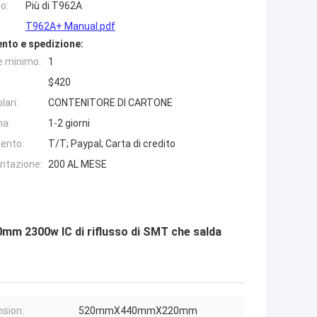
o:
Più di T962A
T962A+ Manual.pdf
nto e spedizione:
e minimo:
1
$420
lari:
CONTENITORE DI CARTONE
na:
1-2 giorni
ento:
T/T; Paypal; Carta di credito
entazione:
200 AL MESE
0mm 2300w IC di riflusso di SMT che salda
sion:
520mmX440mmX220mm