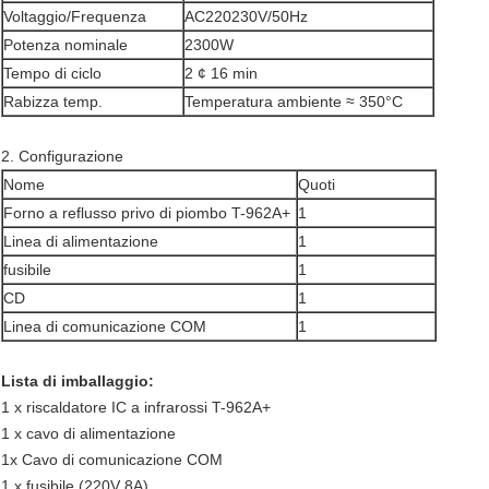
Voltaggio/Frequenza
AC220230V/50Hz
Potenza nominale
2300W
Tempo di ciclo
2 ¢ 16 min
Rabizza temp.
Temperatura ambiente ≈ 350°C
2. Configurazione
Nome
Quoti
Forno a reflusso privo di piombo T-962A+
1
Linea di alimentazione
1
fusibile
1
CD
1
Linea di comunicazione COM
1
Lista di imballaggio:
1 x riscaldatore IC a infrarossi T-962A+
1 x cavo di alimentazione
1x Cavo di comunicazione COM
1 x fusibile (220V 8A)