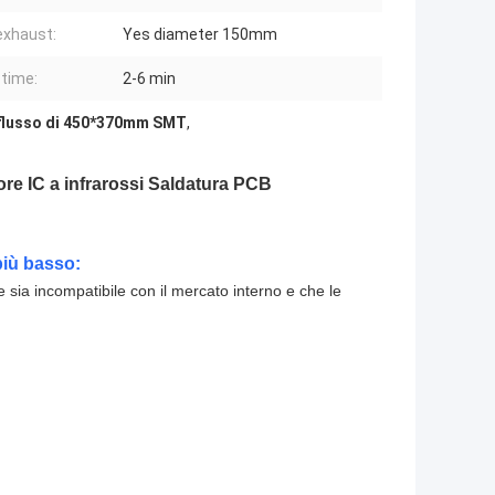
exhaust:
Yes diameter 150mm
 time:
2-6 min
iflusso di 450*370mm SMT
,
e IC a infrarossi Saldatura PCB
più basso:
e sia incompatibile con il mercato interno e che le