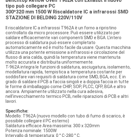
Benchtop Reflow Oven T962A con Exhasut Il nuovo
tipo può collegare PC
300*320 mm 1500 W Riscaldatore IC a infrarossi SMD
STAZIONE DI BELDING 220V/110V
Il riscaldatore IC a infrarossi T962A è un forno a ripristino
controllato da micro processore. Può essere utilizzato per
saldare efficacemente vari componenti SMD e BGA. L'intero
processo di saldatura può essere completato
automaticamente ed è molto facile da usare. Questa macchina
utilizza una potente emissione a infrarossi e circolazione del
flusso di aria calda, quindi la temperatura viene mantenuta
molto accurata e distribuita uniformemente.
T-962A integra le funzioni di saldatura, asciugatura, isolamento,
modellatura rapida, tempistica a temperatura costante per
soddisfare vari requisiti di saldatura come SMD, BGA, ecc. E in
grado di saldare il PCB a faccia singoli e a doppia faccia in tutte
le forme di imballaggio come CHIP, SOP, PLCC, QFP, BGA e altro
ancora. Ampiamente utilizzato nella cura adesiva,
nell'invecchiamento termico PCB, nelle riparazioni di PCB e altri
lavori.
Specifiche:
Modello: T962A (nuovo modello con tubo di fumo di scarico, è
possibile collegare il PC esterno)
Saldatura efficace Area massima: 300 x 320mm
Potenza nominale: 1500W
Intervallo di temperatura: 0 ° C-280 ° C.