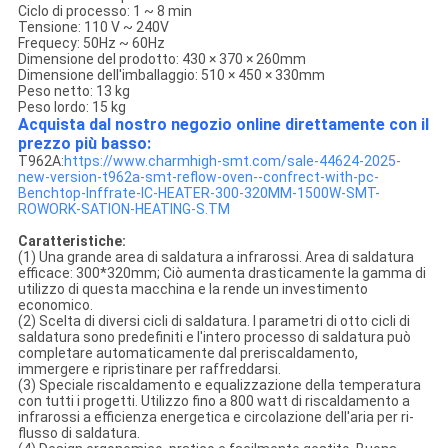
Ciclo di processo: 1 ~ 8 min
Tensione: 110 V ~ 240V
Frequecy: 50Hz ~ 60Hz
Dimensione del prodotto: 430 × 370 × 260mm
Dimensione dell'imballaggio: 510 × 450 × 330mm
Peso netto: 13 kg
Peso lordo: 15 kg
Acquista dal nostro negozio online direttamente con il
prezzo più basso:
T962A:
https://www.charmhigh-smt.com/sale-44624-2025-
new-version-t962a-smt-reflow-oven--confrect-with-pc-
Benchtop-Inffrate-IC-HEATER-300-320MM-1500W-SMT-
ROWORK-SATION-HEATING-S.TM
Caratteristiche:
(1) Una grande area di saldatura a infrarossi. Area di saldatura
efficace: 300*320mm; Ciò aumenta drasticamente la gamma di
utilizzo di questa macchina e la rende un investimento
economico.
(2) Scelta di diversi cicli di saldatura. I parametri di otto cicli di
saldatura sono predefiniti e l'intero processo di saldatura può
completare automaticamente dal preriscaldamento,
immergere e ripristinare per raffreddarsi.
(3) Speciale riscaldamento e equalizzazione della temperatura
con tutti i progetti. Utilizzo fino a 800 watt di riscaldamento a
infrarossi a efficienza energetica e circolazione dell'aria per ri-
flusso di saldatura.