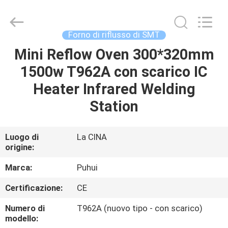
2016
-
2026
CHARMHIGH
TECHNOLOGY
Forno di riflusso di SMT
LIMITED.
All
Mini Reflow Oven 300*320mm
CASA
Rights
Reserved.
1500w T962A con scarico IC
PRODOTTI
Heater Infrared Welding
Station
VIDEO
Luogo di
La CINA
origine:
SU
DI
Marca:
Puhui
NOI
Certificazione:
CE
Numero di
T962A (nuovo tipo - con scarico)
VISITA
modello: