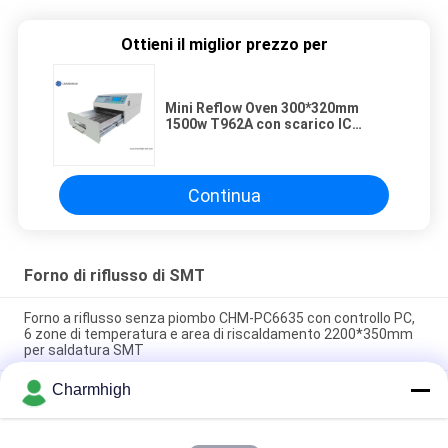
Ottieni il miglior prezzo per
Mini Reflow Oven 300*320mm
1500w T962A con scarico IC
Heater Infrared Welding Station
Continua
Forno di riflusso di SMT
Forno a riflusso senza piombo CHM-PC6635 con controllo PC,
6 zone di temperatura e area di riscaldamento 2200*350mm
per saldatura SMT
Charmhigh
CHM-F830 Forno a reflusso SMT verticale con 8 zone temp
1400*300 mm
CHM-6635 Forno a rifusione 6 zone di temperatura