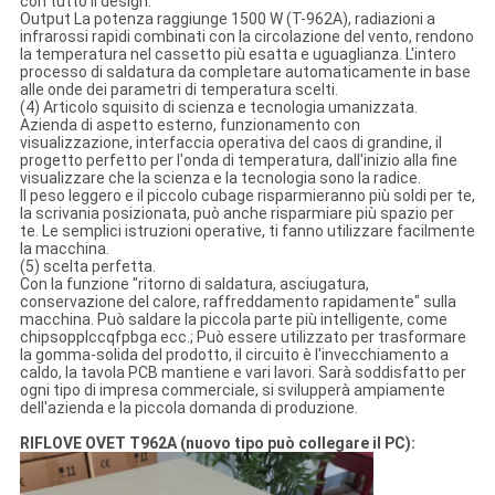
con tutto il design.
Output La potenza raggiunge 1500 W (T-962A), radiazioni a
infrarossi rapidi combinati con la circolazione del vento, rendono
la temperatura nel cassetto più esatta e uguaglianza. L'intero
processo di saldatura da completare automaticamente in base
alle onde dei parametri di temperatura scelti.
(4) Articolo squisito di scienza e tecnologia umanizzata.
Azienda di aspetto esterno, funzionamento con
visualizzazione, interfaccia operativa del caos di grandine, il
progetto perfetto per l'onda di temperatura, dall'inizio alla fine
visualizzare che la scienza e la tecnologia sono la radice.
Il peso leggero e il piccolo cubage risparmieranno più soldi per te,
la scrivania posizionata, può anche risparmiare più spazio per
te. Le semplici istruzioni operative, ti fanno utilizzare facilmente
la macchina.
(5) scelta perfetta.
Con la funzione "ritorno di saldatura, asciugatura,
conservazione del calore, raffreddamento rapidamente" sulla
macchina. Può saldare la piccola parte più intelligente, come
chipsopplccqfpbga ecc.; Può essere utilizzato per trasformare
la gomma-solida del prodotto, il circuito è l'invecchiamento a
caldo, la tavola PCB mantiene e vari lavori. Sarà soddisfatto per
ogni tipo di impresa commerciale, si svilupperà ampiamente
dell'azienda e la piccola domanda di produzione.
RIFLOVE OVET T962A (nuovo tipo può collegare il PC):