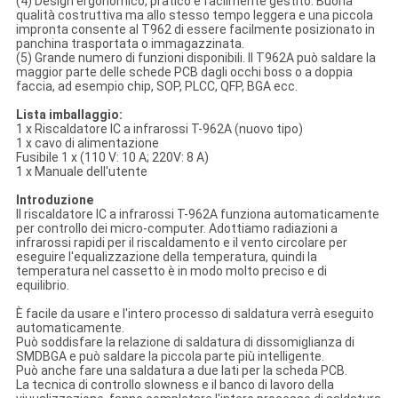
(4) Design ergonomico, pratico e facilmente gestito. Buona
qualità costruttiva ma allo stesso tempo leggera e una piccola
impronta consente al T962 di essere facilmente posizionato in
panchina trasportata o immagazzinata.
(5) Grande numero di funzioni disponibili. Il T962A può saldare la
maggior parte delle schede PCB dagli occhi boss o a doppia
faccia, ad esempio chip, SOP, PLCC, QFP, BGA ecc.
Lista imballaggio:
1 x Riscaldatore IC a infrarossi T-962A (nuovo tipo)
1 x cavo di alimentazione
Fusibile 1 x (110 V: 10 A; 220V: 8 A)
1 x Manuale dell'utente
Introduzione
Il riscaldatore IC a infrarossi T-962A funziona automaticamente
per controllo dei micro-computer. Adottiamo radiazioni a
infrarossi rapidi per il riscaldamento e il vento circolare per
eseguire l'equalizzazione della temperatura, quindi la
temperatura nel cassetto è in modo molto preciso e di
equilibrio.
È facile da usare e l'intero processo di saldatura verrà eseguito
automaticamente.
Può soddisfare la relazione di saldatura di dissomiglianza di
SMDBGA e può saldare la piccola parte più intelligente.
Può anche fare una saldatura a due lati per la scheda PCB.
La tecnica di controllo slowness e il banco di lavoro della