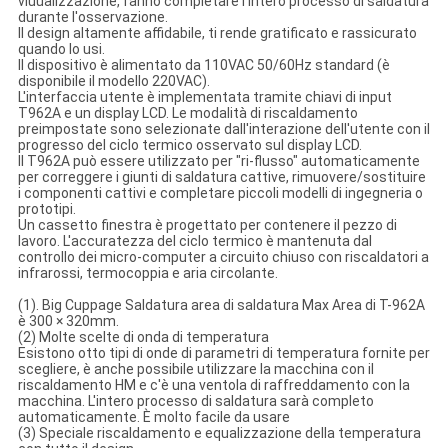
viuualizzazione, fanno completare l'intero processo di saldatura
durante l'osservazione.
Il design altamente affidabile, ti rende gratificato e rassicurato
quando lo usi.
Il dispositivo è alimentato da 110VAC 50/60Hz standard (è
disponibile il modello 220VAC).
L'interfaccia utente è implementata tramite chiavi di input
T962A e un display LCD. Le modalità di riscaldamento
preimpostate sono selezionate dall'interazione dell'utente con il
progresso del ciclo termico osservato sul display LCD.
Il T962A può essere utilizzato per "ri-flusso" automaticamente
per correggere i giunti di saldatura cattive, rimuovere/sostituire
i componenti cattivi e completare piccoli modelli di ingegneria o
prototipi.
Un cassetto finestra è progettato per contenere il pezzo di
lavoro. L'accuratezza del ciclo termico è mantenuta dal
controllo dei micro-computer a circuito chiuso con riscaldatori a
infrarossi, termocoppia e aria circolante.
(1). Big Cuppage Saldatura area di saldatura Max Area di T-962A
è 300 × 320mm.
(2) Molte scelte di onda di temperatura
Esistono otto tipi di onde di parametri di temperatura fornite per
scegliere, è anche possibile utilizzare la macchina con il
riscaldamento HM e c'è una ventola di raffreddamento con la
macchina. L'intero processo di saldatura sarà completo
automaticamente. È molto facile da usare
(3) Speciale riscaldamento e equalizzazione della temperatura