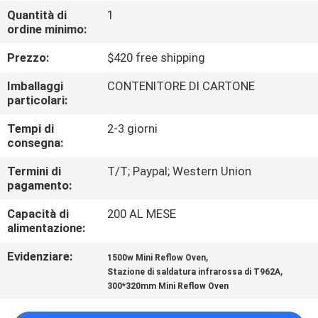
ALLA
Quantità di
1
ordine minimo:
FABBRICA
Prezzo:
$420 free shipping
CONTROLLO
Imballaggi
CONTENITORE DI CARTONE
DELLA
particolari:
QUALITÀ
Tempi di
2-3 giorni
consegna:
CONTATTACI
Termini di
T/T; Paypal; Western Union
pagamento:
Capacità di
200 AL MESE
NOTIZIA
alimentazione:
Evidenziare:
,
1500w Mini Reflow Oven
SHOPPING
,
Stazione di saldatura infrarossa di T962A
ON
300*320mm Mini Reflow Oven
LINE