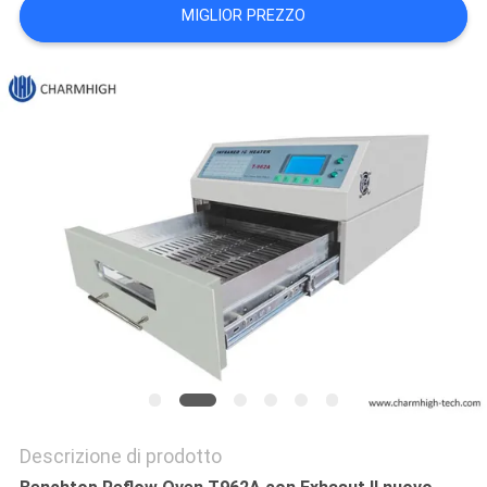
MIGLIOR PREZZO
MAPPA
DEL
SITO
POLITICA
SULLA
PRIVACY
Descrizione di prodotto