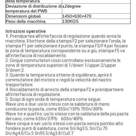
della temperatura
Deviazione di distribuzione di
±2degree
temperatura del PWB
Dimensioni globali
1450×630×470
Peso della macchina
130KGS
Istruzioni operative
1.
Prendpartea all'interfaccia di regolazione quando avvia la
macchina. Il bottone della stampa F2 per selezionare l'onda, la
stampa F1 per selezionare il punto, la stampa F3/F4 per fissare
la zona di temperatura corrispondente su e giù, stampa F5 va
all'interfaccia di riscaldamento.
2. Cinque commutatori rossi controllano esclusivamente le
zone di temperatura superiori di 1/down 1/upper 2/upper
3/down 2.
3. Quando la temperatura ottiene di equilibrare, aprire il
commutatore del motore e regoli la velocità del nastro
trasportatore.
4. Riscaldamento di arresto della stampa F2 e prendparteere
all'interfaccia di regolazione.
5. Scopi di ogni onda di temperatura come segue:
Wave uno e due: usi lo stessi con la saldatura di meno
conducono la pasta, come 85Sn/15Pb 70Sn/30Pb
Wave tre e quattro: usi lo stessi con la saldatura della più pasta
del cavo, come 63Sn/37Pb 60Sn/40Pb.
Wave cinque e sei: usi lo stessi con pasta senza piombo alto
fondere punti di saldatura, come Sn/Ag3.5; Sn/Cu.75
Sn/Ag4.0/Cu.5 Sn95.5/Ag3.8/Cu0.7