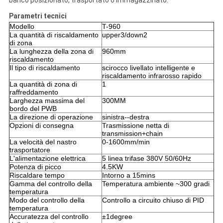
banco posizionato, trasportato o immagazzinato.
Parametri tecnici
Modello
T-960
La quantità di riscaldamento
upper3/down2
di zona
La lunghezza della zona di
960mm
riscaldamento
Il tipo di riscaldamento
scirocco livellato intelligente e
riscaldamento infrarosso rapido
La quantità di zona di
1
raffreddamento
Larghezza massima del
300MM
bordo del PWB
La direzione di operazione
sinistra--destra
Opzioni di consegna
Trasmissione netta di
transmission+chain
La velocità del nastro
0-1600mm/min
trasportatore
L'alimentazione elettrica
5 linea trifase 380V 50/60Hz
Potenza di picco
4.5KW
Riscaldare tempo
Intorno a 15mins
Gamma del controllo della
Temperatura ambiente ~300 gradi
temperatura
Modo del controllo della
Controllo a circuito chiuso di PID
temperatura
Accuratezza del controllo
±1degree