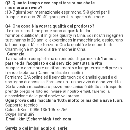
Q3: Quanto tempo devo aspettare prima che le
mie merci arrivino?
: i 3-7 giorni per internazionale esprimono. 5-8 giorni per il
trasporto di aria. 20-40 giorni per il trasporto del mare.
Q4: Che cosa è la vostra qualità del prodotto?
: Le nostre materie prime sono acquistate dai
fornitori qualificati, il migliore qaulity in Cina. Ed i nostri ingegneri
tutti hanno in 20 anni di expereinces in macchinario, assicurano
la buona qualità e le funzioni. Ora la qualità e le risposte di
CharmHigh è migliori di altre marche in Cina.
Garanzia:
La macchina completa ha un periodo di garanzia di
1 anno a
partire dall'acquisto e dal servizio per tutta la vita
supporto come pure un rifornimento a lungo termine di prezzo
franco fabbrica.
(Danno artificiale eccetto)
Forniamo Q/A online ed il servizio tecnico d'analisi guasti e di
sostegno di consiglio. Fornisca un - un servizio di dopo-vendita.
Se la vostra macchina o pezzo meccanico è difetto su trasporto,
prenda prego le foto ed inviare al nostro email, faremo la
disposizione delle parti nocive voi presto.
Ogni prova della macchina 100% molto prima della nave fuori.
Supporto tecnico:
Calca di Kimi: 0086 135 106 75756
Skype: kimiliu89
Email: kimi@charmhigh-tech.com
Servizio del imballaggio di serie: