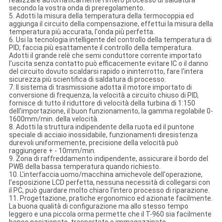
realizzare automaticamente l'intero processo di saldatura
secondo la vostra onda di preregolamento.
5. Adotti la misura della temperatura della termocoppia ed
aggiunga il circuito della compensazione, effettui la misura della
temperatura più accurata, l'onda più perfetta.
6. Usi la tecnologia intelligente del controllo della temperatura di
PID; faccia più esattamente il controllo della temperatura.
Adotti il grande relè che semi conduttore corrente importato
l'uscita senza contatto può efficacemente evitare IC o il danno
del circuito dovuto scaldarsi rapido o ininterrotto, fare l'intera
sicurezza più scientifica di saldatura di processo.
7. Il sistema di trasmissione adotta il motore importato di
conversione di frequenza, la velocità a circuito chiuso di PID,
fornisce di tutto il riduttore di velocità della turbina di 1:150
dell'importazione, il buon funzionamento, la gamma regolabile 0-
1600mm/min. della velocità.
8. Adotti la struttura indipendente della ruota ed il puntone
speciale di acciaio inossidabile, funzionamenti diresistenza
durevoli uniformemente, precisione della velocità può
raggiungere + - 10mm/min.
9. Zona di raffreddamento indipendente, assicurare il bordo del
PWB della bassa temperatura quando richiesto.
10. L'interfaccia uomo/macchina amichevole dell'operazione,
l'esposizione LCD perfetta, nessuna necessità di collegarsi con
il PC, può guardare molto chiaro l'intero processo di riparazione.
11. Progettazione, pratiche ergonomico ed azionate facilmente.
La buona qualità di configurazione ma allo stesso tempo
leggero e una piccola orma permette che il T-960 sia facilmente