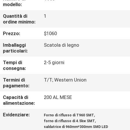
ALLA
modello:
FABBRICA
Quantità di
1
ordine minimo:
CONTROLLO
Prezzo:
$1060
DELLA
Imballaggi
Scatola di legno
QUALITÀ
particolari:
Tempi di
2-5 giorni
consegna:
CONTATTACI
Termini di
T/T; Western Union
pagamento:
NOTIZIA
Capacità di
200 AL MESE
alimentazione:
SHOPPING
Evidenziare:
,
Forno di riflusso di T960 SMT
ON
,
forno di riflusso di 4.5kw SMT
LINE
saldatrice di 960mm*300mm SMD LED