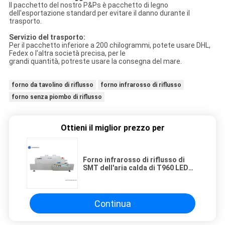
Il pacchetto del nostro P&Ps è pacchetto di legno
dell'esportazione standard per evitare il danno durante il
trasporto.
Servizio del trasporto:
Per il pacchetto inferiore a 200 chilogrammi, potete usare DHL,
Fedex o l'altra società precisa, per le
grandi quantità, potreste usare la consegna del mare.
forno da tavolino di riflusso
forno infrarosso di riflusso
forno senza piombo di riflusso
Ottieni il miglior prezzo per
Forno infrarosso di riflusso di
SMT dell'aria calda di T960 LED
4.5kw, saldatura di 960mm*300mm
LED BGA SMD
Continua