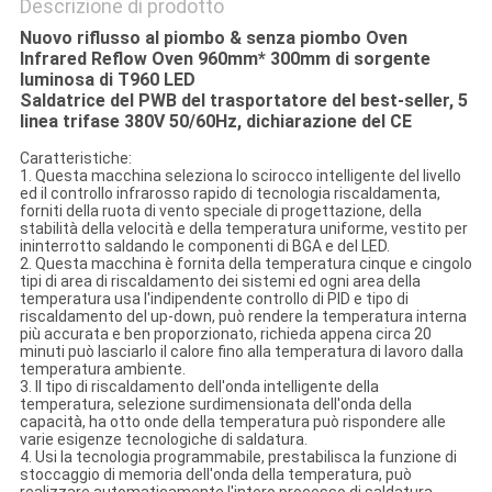
Descrizione di prodotto
Nuovo riflusso al piombo & senza piombo Oven
Infrared Reflow Oven 960mm* 300mm di sorgente
luminosa di T960 LED
Saldatrice del PWB del trasportatore del best-seller, 5
linea trifase 380V 50/60Hz, dichiarazione del CE
Caratteristiche:
1. Questa macchina seleziona lo scirocco intelligente del livello
ed il controllo infrarosso rapido di tecnologia riscaldamenta,
forniti della ruota di vento speciale di progettazione, della
stabilità della velocità e della temperatura uniforme, vestito per
ininterrotto saldando le componenti di BGA e del LED.
2. Questa macchina è fornita della temperatura cinque e cingolo
tipi di area di riscaldamento dei sistemi ed ogni area della
temperatura usa l'indipendente controllo di PID e tipo di
riscaldamento del up-down, può rendere la temperatura interna
più accurata e ben proporzionato, richieda appena circa 20
minuti può lasciarlo il calore fino alla temperatura di lavoro dalla
temperatura ambiente.
3. Il tipo di riscaldamento dell'onda intelligente della
temperatura, selezione surdimensionata dell'onda della
capacità, ha otto onde della temperatura può rispondere alle
varie esigenze tecnologiche di saldatura.
4. Usi la tecnologia programmabile, prestabilisca la funzione di
stoccaggio di memoria dell'onda della temperatura, può