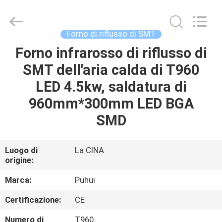
2016
-
2026
CHARMHIGH
TECHNOLOGY
Forno di riflusso di SMT
LIMITED.
All
Forno infrarosso di riflusso di
CASA
Rights
Reserved.
SMT dell'aria calda di T960
PRODOTTI
LED 4.5kw, saldatura di
960mm*300mm LED BGA
VIDEO
SMD
SU
Luogo di
La CINA
origine:
DI
NOI
Marca:
Puhui
Certificazione:
CE
VISITA
Numero di
T960