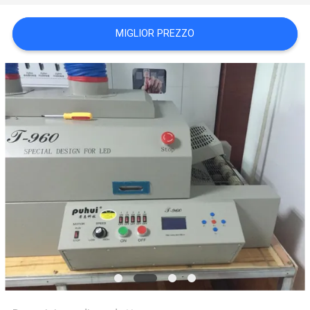
MAPPA
MIGLIOR PREZZO
DEL
SITO
POLITICA
SULLA
PRIVACY