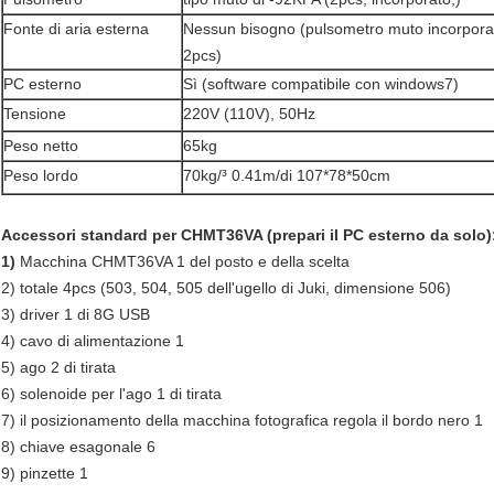
Fonte di aria esterna
Nessun bisogno (pulsometro muto incorpora
2pcs)
PC esterno
Sì (software compatibile con windows7)
Tensione
220V (110V), 50Hz
Peso netto
65kg
Peso lordo
70kg/³ 0.41m/di 107*78*50cm
Accessori standard per CHMT36VA (prepari il PC esterno da solo)
1)
Macchina CHMT36VA 1 del posto e della scelta
2) totale 4pcs (503, 504, 505 dell'ugello di Juki, dimensione 506)
3) driver 1 di 8G USB
4) cavo di alimentazione 1
5) ago 2 di tirata
6) solenoide per l'ago 1 di tirata
7) il posizionamento della macchina fotografica regola il bordo nero 1
8) chiave esagonale 6
9) pinzette 1