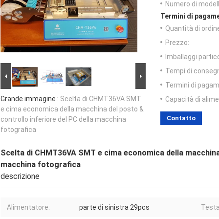
Numero di modell
Termini di pagame
Quantità di ordin
Prezzo:
Imballaggi partico
Tempi di conseg
Termini di pagam
Grande immagine :
Scelta di CHMT36VA SMT
Capacità di alim
e cima economica della macchina del posto &
Contatto
controllo inferiore del PC della macchina
fotografica
Scelta di CHMT36VA SMT e cima economica della macchina de
macchina fotografica
descrizione
Alimentatore:
parte di sinistra 29pcs
Testa