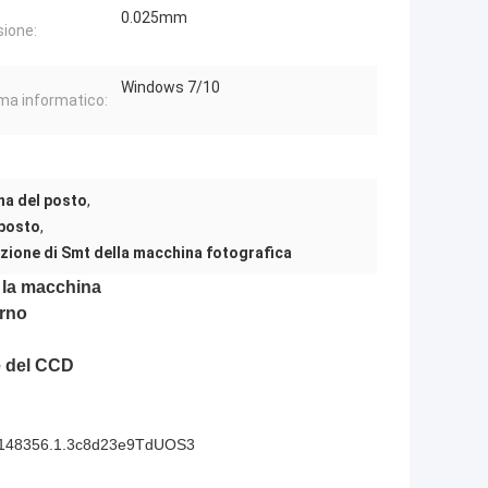
0.025mm
sione:
Windows 7/10
ma informatico:
na del posto
,
 posto
,
izione di Smt della macchina fotografica
 la macchina
erno
e del CCD
.8148356.1.3c8d23e9TdUOS3