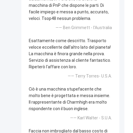
macchina di PnP che dispone le parti. Di
facile impiego e messa a punto, accurato,
veloci. Tsop48 nessun problema.
—— Ben Grimmett - l'Australia
Esattamente come descritto. Trasporto
veloce eccellente dall'altro lato del pianeta!
La macchina è finora grande nella prova.
Servizio di assistenza al cliente fantastico.
Ripeterò l'affare con loro.
—— Terry Torres- U.S.A.
Ciò è una macchina stupefacente che
molto bene è progettata e messa insieme.
Il rappresentante di Charmhigh era molto
rispondente con il buon inglese.
—— Karl Walter - S.U.A.
Faccia non imbrogliato dal basso costo di