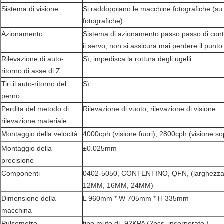
Sistema di visione
Si raddoppiano le macchine fotografiche (su
fotografiche)
Azionamento
Sistema di azionamento passo passo di contro
il servo, non si assicura mai perdere il punto
Rilevazione di auto-
Sì, impedisca la rottura degli ugelli
ritorno di asse di Z
Tiri il auto-ritorno del
Sì
perno
Perdita del metodo di
Rilevazione di vuoto, rilevazione di visione
rilevazione materiale
Montaggio della velocità
4000cph (visione fuori); 2800cph (visione so
Montaggio della
±0.025mm
precisione
Componenti
0402-5050, CONTENTINO, QFN, (larghezza 
12MM, 16MM, 24MM)
Dimensione della
L 960mm * W 705mm * H 335mm
macchina
Pulsometro
tipo muto di -92KPA (2pcs, incorporato,)