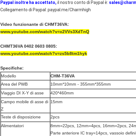
Paypal inoltre ha accettato,
il nostro conto di Paypal è:
sales@charm
Collegamento di Paypal: paypal.me/Charmhigh
Video funzionante di CHMT36VA:
www.youtube.com/watch?v=x2VVs3XdTnQ
CHMT36VA 0402 0603 0805:
www.youtube.com/watch?v=zs5b8tm1hyk
Specifiche:
Modello
CHM-T36VA
Area del PWB
10mm*10mm - 355mm*355mm
Viaggio DI X-Y di asse
420*460mm
Campo mobile di asse di
15mm
Z
Teste di disposizione
2pcs
Alimentatori
8mm=22pcs, 12mm=4pcs, 16mm=2pcs, 24
Parte anteriore IC tray=14pcs, vassoio definit