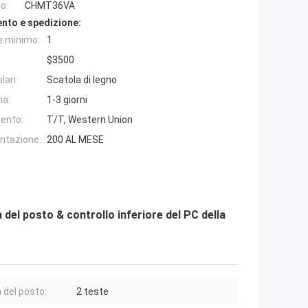
o:
CHMT36VA
nto e spedizione:
e minimo:
1
$3500
lari:
Scatola di legno
na:
1-3 giorni
ento:
T/T, Western Union
entazione:
200 AL MESE
l posto & controllo inferiore del PC della
 del posto:
2 teste