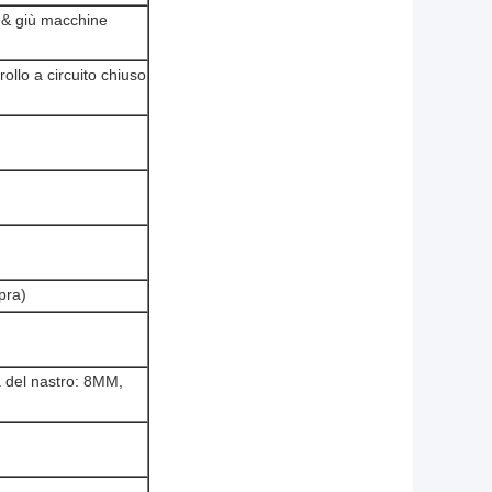
 & giù macchine
llo a circuito chiuso
pra)
del nastro: 8MM,