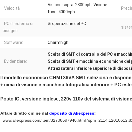
Visione sopra: 2800cph; Visione
Velocità:
Preci
fuori: 4000cph
PC di externa di
Sì operazione del PC
siste
bisogno:
Software:
Charmhigh
Scelta di SMT di controllo del PC e macchi
Evidenziare:
Scelta di SMT e macchina economiche del
Attrezzatura inferiore superiore di dispos
Il modello economico CHMT36VA SMT seleziona e dispone
+ cima di visione e macchina fotografica inferiore + PC est
Posto
IC, versione inglese, 220v 110v del sistema di vision
Affare diretto online dal
deposito di Aliexpress
:
www.aliexpress.com/item/32708697940.html?spm=2114.12010612