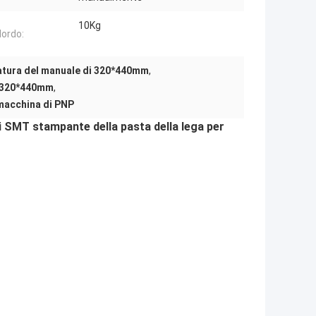
10Kg
lordo:
datura del manuale di 320*440mm
,
i 320*440mm
,
macchina di PNP
i SMT stampante della pasta della lega per