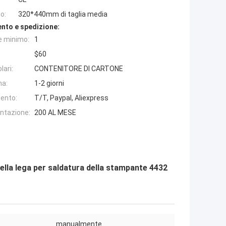
o:
320*440mm di taglia media
nto e spedizione:
e minimo:
1
$60
lari:
CONTENITORE DI CARTONE
na:
1-2 giorni
ento:
T/T, Paypal, Aliexpress
entazione:
200 AL MESE
ella lega per saldatura della stampante 4432
manualmente