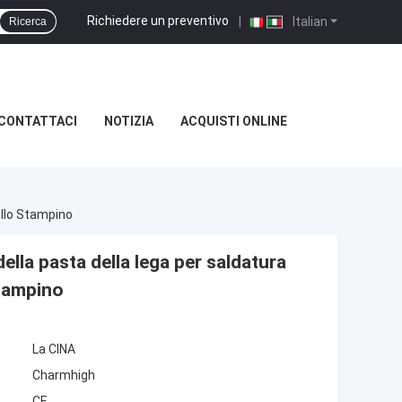
Richiedere un preventivo
|
Italian
Ricerca
CONTATTACI
NOTIZIA
ACQUISTI ONLINE
llo Stampino
lla pasta della lega per saldatura
tampino
La CINA
Charmhigh
CE