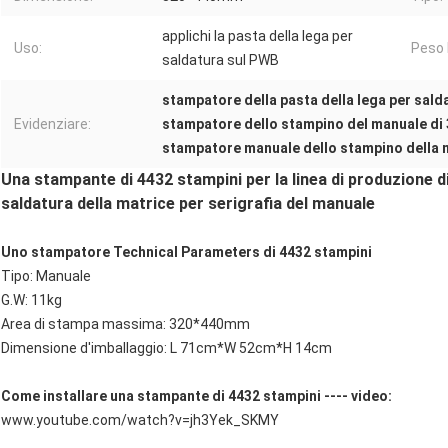
applichi la pasta della lega per
Uso:
Peso 
saldatura sul PWB
stampatore della pasta della lega per sal
Evidenziare:
stampatore dello stampino del manuale d
stampatore manuale dello stampino della 
Una stampante di 4432 stampini per la linea di produzione d
saldatura della matrice per serigrafia del manuale
Uno stampatore Technical Parameters di 4432 stampini
Tipo: Manuale
G.W: 11kg
Area di stampa massima: 320*440mm
Dimensione d'imballaggio: L 71cm*W 52cm*H 14cm
Come installare una stampante di 4432 stampini ---- video:
www.youtube.com/watch?v=jh3Yek_SKMY